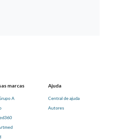
sas marcas
Ajuda
Grupo A
Central de ajuda
o
Autores
ed360
Artmed
d