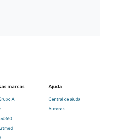
sas marcas
Ajuda
Grupo A
Central de ajuda
o
Autores
ed360
Artmed
d