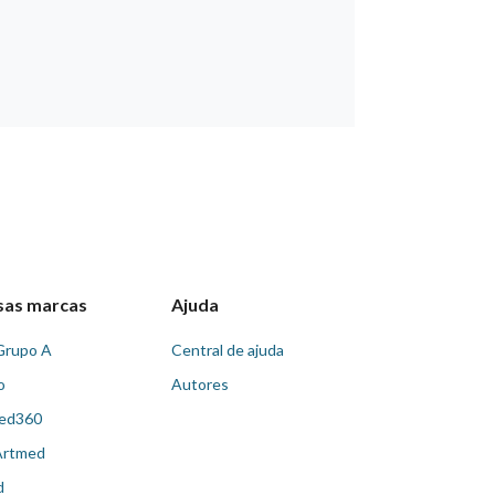
sas marcas
Ajuda
Grupo A
Central de ajuda
o
Autores
ed360
Artmed
d