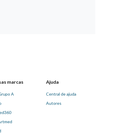
sas marcas
Ajuda
Grupo A
Central de ajuda
o
Autores
ed360
Artmed
d