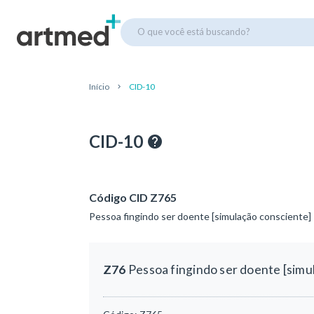
O que você está buscando?
Início
CID-10
CID-10
Código CID Z765
Pessoa fingindo ser doente [simulação consciente]
Z76
Pessoa fingindo ser doente [simu