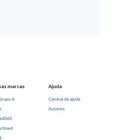
sas marcas
Ajuda
Grupo A
Central de ajuda
o
Autores
ed360
Artmed
d