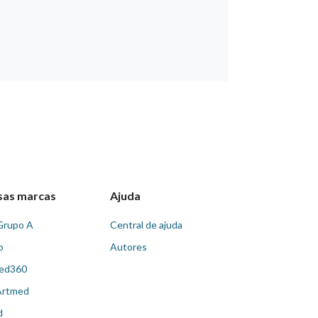
sas marcas
Ajuda
Grupo A
Central de ajuda
o
Autores
ed360
Artmed
d