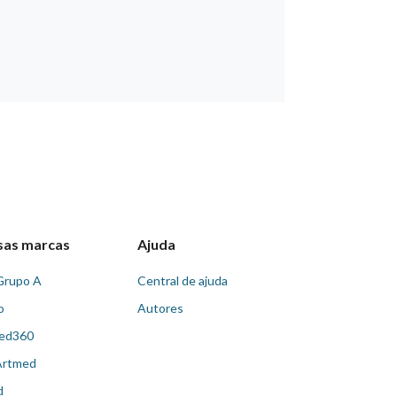
sas marcas
Ajuda
Grupo A
Central de ajuda
o
Autores
ed360
Artmed
d