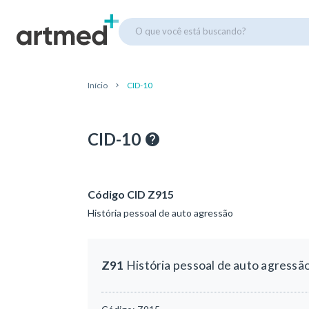
O que você está buscando?
Início
CID-10
CID-10
Código CID Z915
História pessoal de auto agressão
Z91
História pessoal de auto agressã