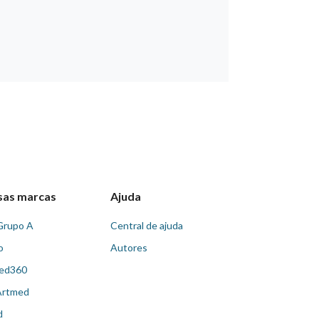
sas marcas
Ajuda
Grupo A
Central de ajuda
o
Autores
ed360
Artmed
d