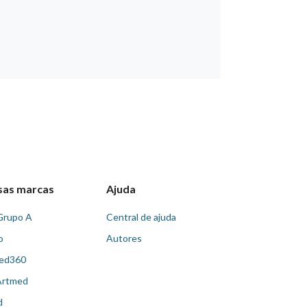
sas marcas
Ajuda
Grupo A
Central de ajuda
o
Autores
ed360
Artmed
d