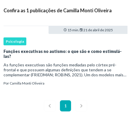
Confira as 1 publicações de Camilla Monti Oliveira
15 min.
21 de abril de 2025
Psicologia
Funções executivas no autismo: o que são e como estimulá-
las?
As funções executivas são funções mediadas pelo córtex pré-
frontal e que possuem algumas definições que tendem a se
complementar (FRIEDMAN; ROBINS, 2021). Um dos modelos mais
discutidos atualmente é o modelo de Diamond (2013), em que ela
Por
Camilla Monti Oliveira
propõe que h
1