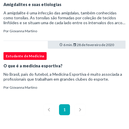
Amigdalites e suas etiologias
A amigdalite é uma infecção das amígdalas, também conhecidas
como tonsilas. As tonsilas são formadas por coleção de tecidos
linfóides e se situam uma de cada lado entre os intervalos dos arcos
palatinos. Não ocupam todo o espaço da fossa tonsilar, que é
Por
Giovanna Martino
composta pelos arcos palatoglosso e palatofaríngeo. As amigdalites
são contagiosas, transmitidas através do contato com gotículas
respiratórias de um indivíduo portador, sendo comum acontecerem
6 min.
28 de fevereiro de 2020
múltiplos casos, quase que simultâneos, em locais fechados e de
aglomeração, como por exemplo creches e escolas.
Estudante de Medicina
O que é a medicina esportiva?
No Brasil, país do futebol, a Medicina Esportiva é muito associada a
profissionais que trabalham em grandes clubes do esporte.
Por
Giovanna Martino
1