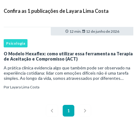
Confira as 1 publicações de Layara Lima Costa
12 min.
12 de junho de 2026
Psicologia
O Modelo Hexaflex: como utilizar essa ferramenta na Terapia
de Aceitação e Compromisso (ACT)
A prática clínica evidencia algo que também pode ser observado na
experiência cotidiana: lidar com emoções difíceis não é uma tarefa
simples. Ao longo da vida, somos atravessados por diferentes
estados emocionais, como tristeza, ansiedade, raiva, med
Por
Layara Lima Costa
1