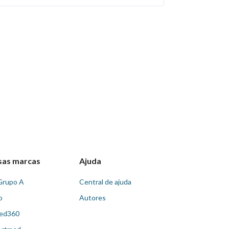
sas marcas
Ajuda
Grupo A
Central de ajuda
o
Autores
ed360