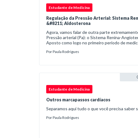
Estudante de Medicina
Regulação da Pressão Arterial: Sistema Ren
&#8211; Aldosterona
Agora, vamos falar de outra parte extremament
Pressão arterial (Pa): o Sistema Renina-Angiote
Aposto como logo no primeiro período de medici
falar desse sistema, tamanho a importância.
Por
Paula Rodrigues
Estudante de Medicina
Outros marcapassos cardíacos
Separamos aqui tudo o que você precisa saber 
Por
Paula Rodrigues