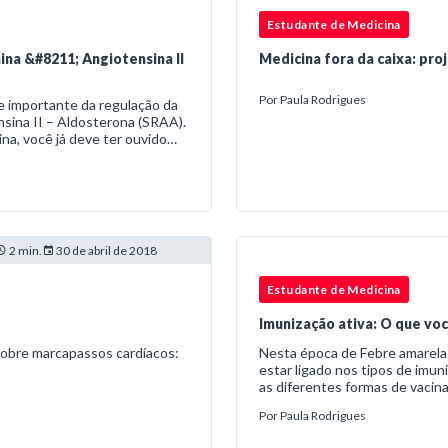
Estudante de Medicina
ina &#8211; Angiotensina II
Medicina fora da caixa: pro
Por
Paula Rodrigues
e importante da regulação da
nsina II – Aldosterona (SRAA).
na, você já deve ter ouvido
2 min.
30 de abril de 2018
Estudante de Medicina
Imunização ativa: O que voc
sobre marcapassos cardíacos:
Nesta época de Febre amarela
estar ligado nos tipos de imun
as diferentes formas de vacin
relacionadas. Gostou? Então 
Por
Paula Rodrigues