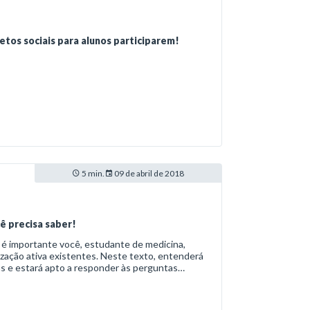
jetos sociais para alunos participarem!
5 min.
09 de abril de 2018
ê precisa saber!
 é importante você, estudante de medicina,
ização ativa existentes. Neste texto, entenderá
as e estará apto a responder às perguntas
continua firme na leitura!