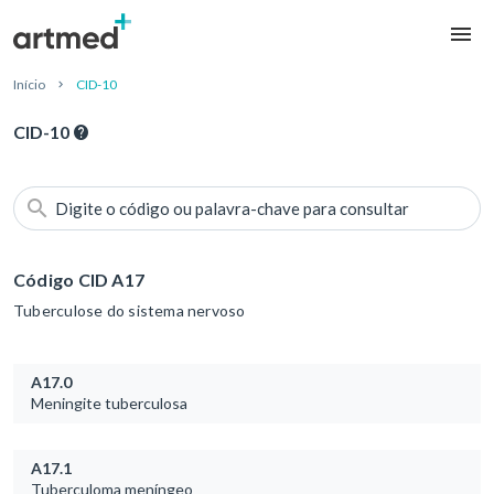
Início
CID-10
CID-10
Digite o código ou palavra-chave para consultar
Código CID A17
Tuberculose do sistema nervoso
A17.0
Meningite tuberculosa
A17.1
Tuberculoma meníngeo