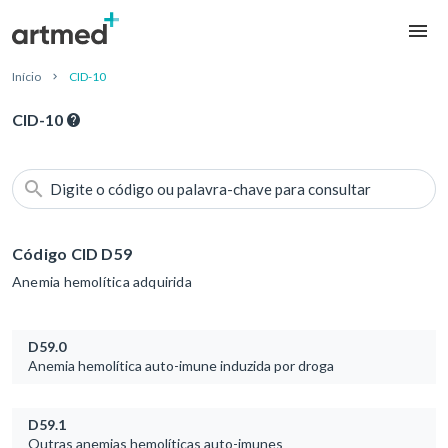
Início
CID-10
CID-10
Digite o código ou palavra-chave para consultar
Código CID D59
Anemia hemolítica adquirida
D59.0
Anemia hemolítica auto-imune induzida por droga
D59.1
Outras anemias hemolíticas auto-imunes