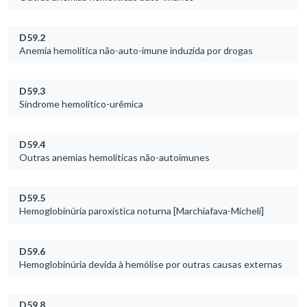
D59.2
Anemia hemolítica não-auto-imune induzida por drogas
D59.3
Síndrome hemolítico-urêmica
D59.4
Outras anemias hemolíticas não-autoimunes
D59.5
Hemoglobinúria paroxística noturna [Marchiafava-Micheli]
D59.6
Hemoglobinúria devida à hemólise por outras causas externas
D59.8