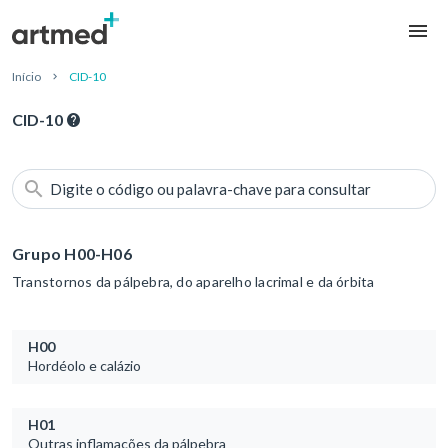
Início
CID-10
CID-10
Digite o código ou palavra-chave para consultar
Grupo H00-H06
Transtornos da pálpebra, do aparelho lacrimal e da órbita
H00
Hordéolo e calázio
H01
Outras inflamações da pálpebra