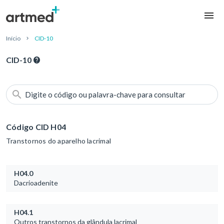
Início
CID-10
CID-10
Digite o código ou palavra-chave para consultar
Código CID H04
Transtornos do aparelho lacrimal
H04.0
Dacrioadenite
H04.1
Outros transtornos da glândula lacrimal