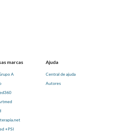
sas marcas
Ajuda
Grupo A
Central de ajuda
o
Autores
ed360
Artmed
d
terapia.net
ed +PSI