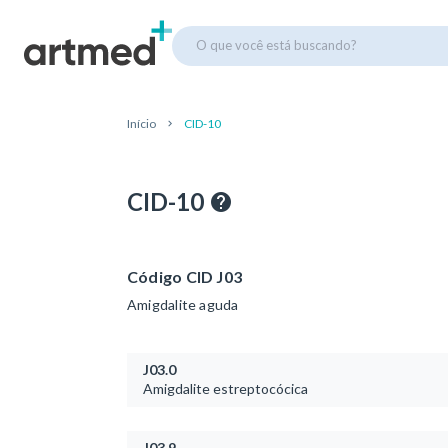
O que você está buscando?
Início
CID-10
CID-10
Código CID J03
Amigdalite aguda
J03.0
Amigdalite estreptocócica
J03.9