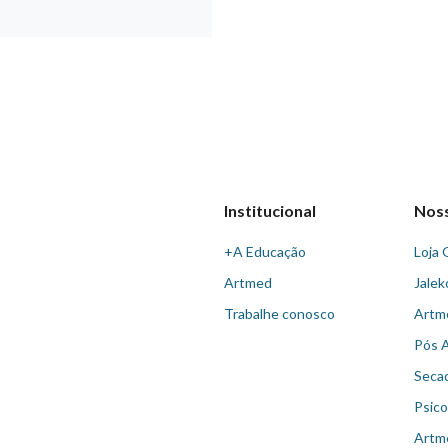
Institucional
Nos
+A Educação
Loja 
Artmed
Jalek
Trabalhe conosco
Artm
Pós 
Seca
Psico
Artm