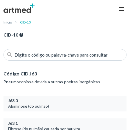
Início
CID-10
CID-10
Digite o código ou palavra-chave para consultar
Código CID J63
Pneumoconiose devida a outras poeiras inorgânicas
J63.0
Aluminose (do pulmão)
J63.1
Fibrose (do pulmão) causada por bauxita