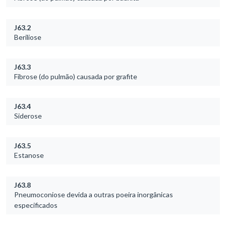
J63.2
Beriliose
J63.3
Fibrose (do pulmão) causada por grafite
J63.4
Siderose
J63.5
Estanose
J63.8
Pneumoconiose devida a outras poeira inorgânicas
especificados