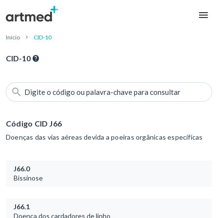
Início
CID-10
CID-10
Digite o código ou palavra-chave para consultar
Código CID J66
Doenças das vias aéreas devida a poeiras orgânicas específicas
J66.0
Bissinose
J66.1
Doença dos cardadores de linho