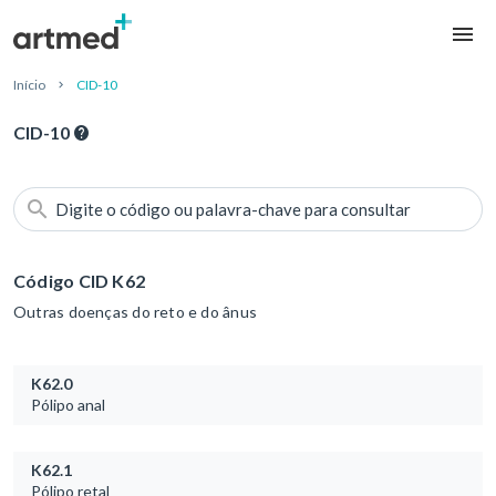
Início
CID-10
CID-10
Digite o código ou palavra-chave para consultar
Código CID K62
Outras doenças do reto e do ânus
K62.0
Pólipo anal
K62.1
Pólipo retal