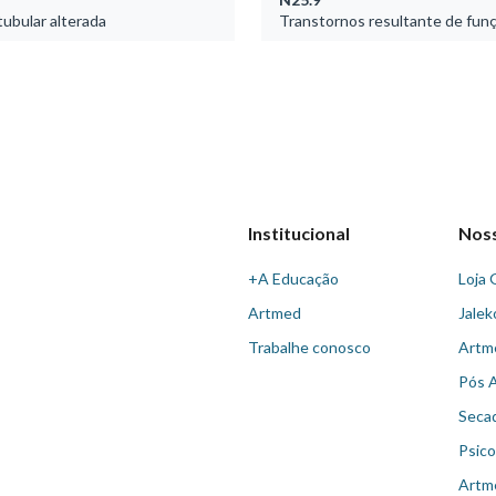
tubular alterada
Transtornos resultante de funç
Institucional
Nos
+A Educação
Loja 
Artmed
Jalek
Trabalhe conosco
Artm
Pós 
Seca
Psico
Artm