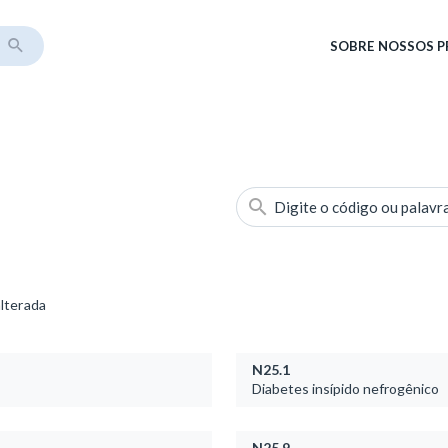
SOBRE
NOSSOS 
Digite o código ou palavr
alterada
N25.1
Diabetes insípido nefrogênico
N25.9