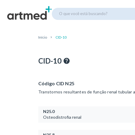
O que você está buscando?
Início
CID-10
CID-10
Código CID N25
Transtornos resultantes de função renal tubular 
N25.0
Osteodistrofia renal
N25.8