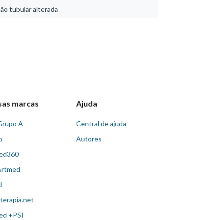
ão tubular alterada
sas marcas
Ajuda
Grupo A
Central de ajuda
o
Autores
ed360
Artmed
d
terapia.net
ed +PSI