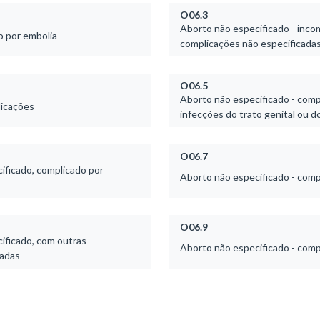
O06.3
Aborto não especificado - inc
o por embolia
complicações não especificada
O06.5
Aborto não especificado - comp
licações
infecções do trato genital ou d
O06.7
ificado, complicado por
Aborto não especificado - comp
O06.9
ificado, com outras
Aborto não especificado - comp
cadas