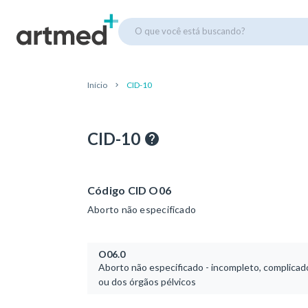
O que você está buscando?
Início
CID-10
CID-10
Código CID O06
Aborto não especificado
O06.0
Aborto não especificado - incompleto, complicado
ou dos órgãos pélvicos