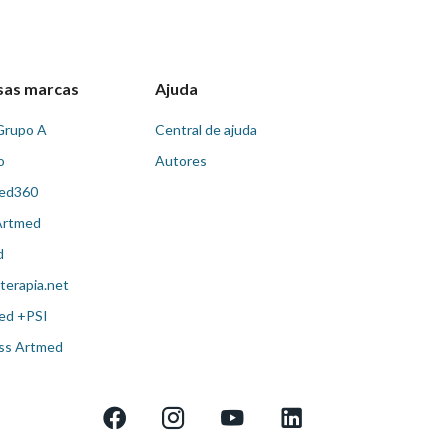
sas marcas
Ajuda
Grupo A
Central de ajuda
o
Autores
ed360
Artmed
d
terapia.net
ed +PSI
ss Artmed