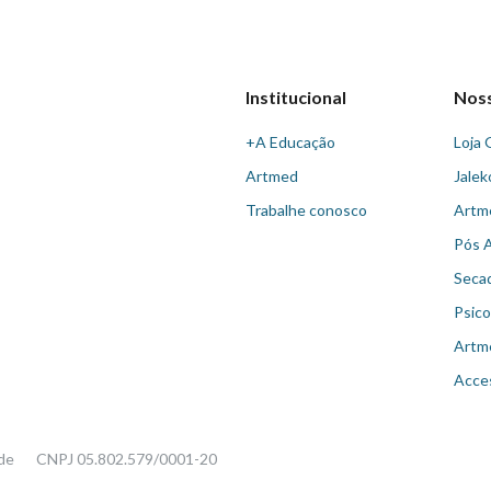
Institucional
Nos
+A Educação
Loja 
Artmed
Jalek
Trabalhe conosco
Artm
Pós 
Seca
Psico
Artm
Acce
ade
CNPJ 05.802.579/0001-20