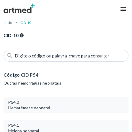
Início
CID-10
CID-10
Digite o código ou palavra-chave para consultar
Código CID P54
Outras hemorragias neonatais
P54.0
Hematêmese neonatal
P54.1
Melena neonatal