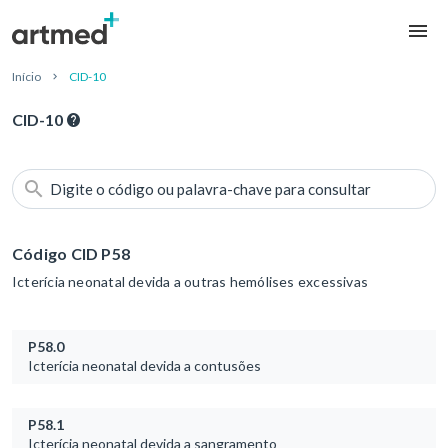
Início
CID-10
CID-10
Digite o código ou palavra-chave para consultar
Código CID P58
Icterícia neonatal devida a outras hemólises excessivas
P58.0
Icterícia neonatal devida a contusões
P58.1
Icterícia neonatal devida a sangramento