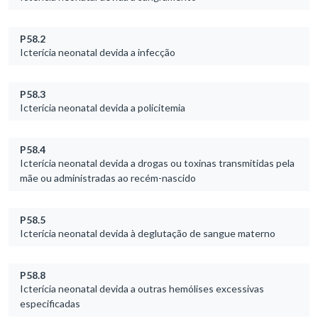
P58.2
Icterícia neonatal devida a infecção
P58.3
Icterícia neonatal devida a policitemia
P58.4
Icterícia neonatal devida a drogas ou toxinas transmitidas pela
mãe ou administradas ao recém-nascido
P58.5
Icterícia neonatal devida à deglutação de sangue materno
P58.8
Icterícia neonatal devida a outras hemólises excessivas
especificadas