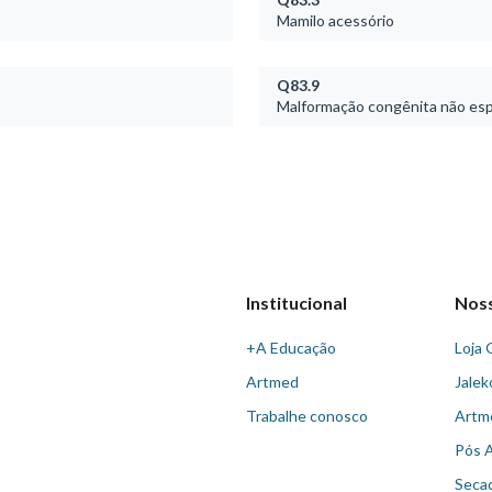
Mamilo acessório
Q83.9
Malformação congênita não esp
Institucional
Nos
+A Educação
Loja 
Artmed
Jalek
Trabalhe conosco
Artm
Pós 
Seca