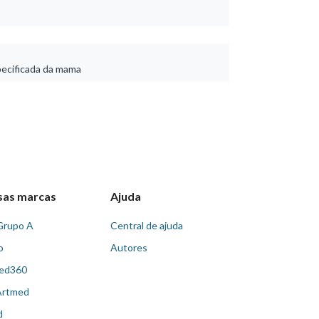
ecificada da mama
sas marcas
Ajuda
Grupo A
Central de ajuda
o
Autores
ed360
Artmed
d