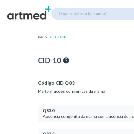
O que você está buscando?
Início
CID-10
CID-10
Código CID Q83
Malformações congênitas da mama
Q83.0
Ausência congênita da mama com ausência do m
Q83.2