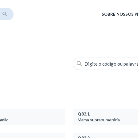
SOBRE
NOSSOS 
Digite o código ou palavr
Q83.1
amilo
Mama supranumerária
Q83.3