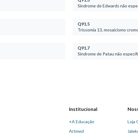
Síndrome de Edwards não espec
Q91.5
Trissomia 13, mosaicismo cromo
Q91.7
Síndrome de Patau não especif
Institucional
Nos
+A Educação
Loja 
Artmed
Jalek