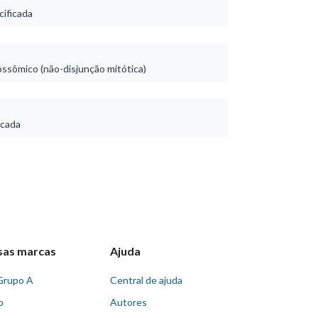
ificada
ssômico (não-disjunção mitótica)
icada
sas marcas
Ajuda
Grupo A
Central de ajuda
o
Autores