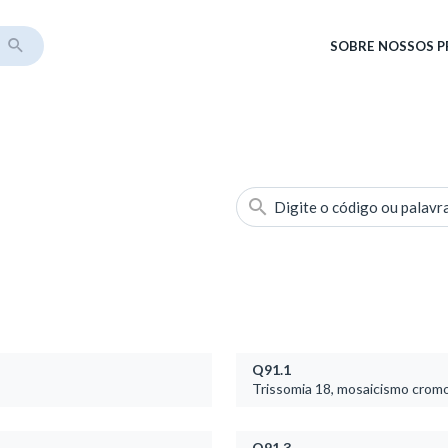
SOBRE
NOSSOS 
Digite o código ou palavr
Q91.1
Trissomia 18, mosaicismo cromo
Q91.3