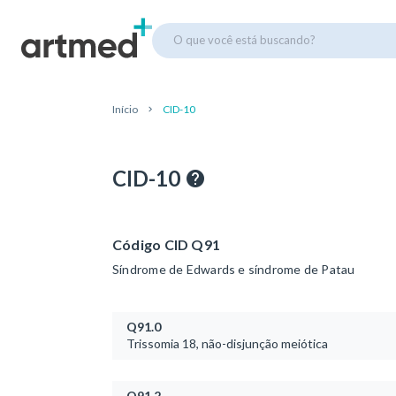
O que você está buscando?
Início
CID-10
CID-10
Código CID Q91
Síndrome de Edwards e síndrome de Patau
Q91.0
Trissomia 18, não-disjunção meiótica
Q91.2