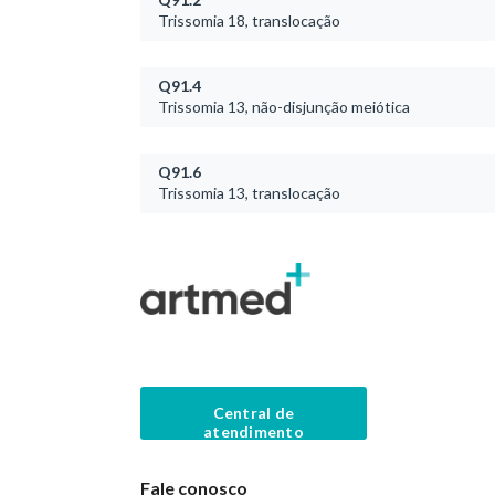
Trissomia 18, translocação
Q91.4
Trissomia 13, não-disjunção meiótica
Q91.6
Trissomia 13, translocação
Central de
atendimento
Fale conosco