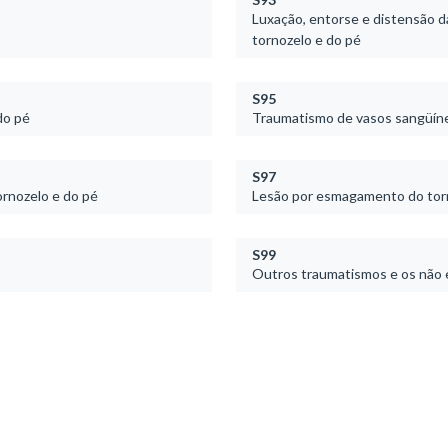
Luxação, entorse e distensão da
tornozelo e do pé
S95
do pé
Traumatismo de vasos sangüíneo
S97
ornozelo e do pé
Lesão por esmagamento do tor
S99
Outros traumatismos e os não e