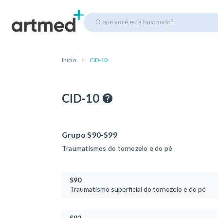
O que você está buscando?
Início
CID-10
CID-10
Grupo S90-S99
Traumatismos do tornozelo e do pé
S90
Traumatismo superficial do tornozelo e do pé
S92