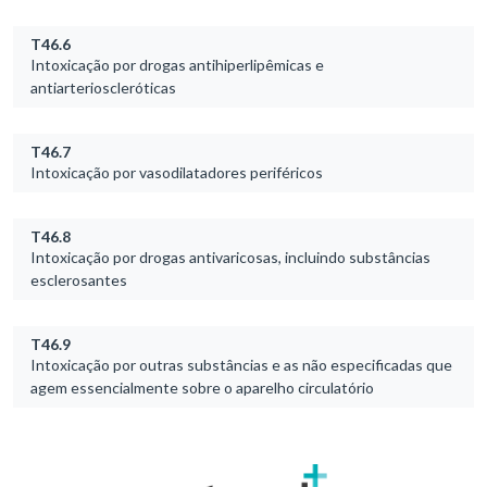
T46.6
Intoxicação por drogas antihiperlipêmicas e
antiarterioscleróticas
T46.7
Intoxicação por vasodilatadores periféricos
T46.8
Intoxicação por drogas antivaricosas, incluindo substâncias
esclerosantes
T46.9
Intoxicação por outras substâncias e as não especificadas que
agem essencialmente sobre o aparelho circulatório