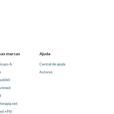
sas marcas
Ajuda
Grupo A
Central de ajuda
o
Autores
ed360
Artmed
d
terapia.net
ed +PSI