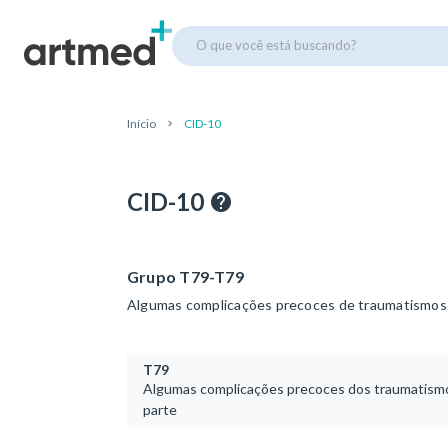
O que você está buscando?
Início
CID-10
CID-10
Grupo T79-T79
Algumas complicações precoces de traumatismos
T79
Algumas complicações precoces dos traumatismos
parte