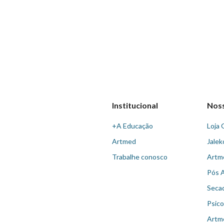
Institucional
Nos
+A Educação
Loja 
Artmed
Jalek
Trabalhe conosco
Artm
Pós 
Seca
Psico
Artm