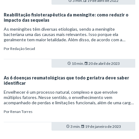
3 min.
19 de abril de 2022
Reabilitação fisioterapêutica da meningite: como reduzir o
impacto das sequelas
As meningites têm diversas etiologias, sendo a meningite
bacteriana uma das causas mais relevantes. Isso porque ela
geralmente tem maior letalidade. Além disso, de acordo com a
Organização Mundial de Saúde (OMS), um em cada cinco pacientes
Por
Redação Secad
convivem com sequelas da meningite bacteriana de longa duração.
Alguns exemplos são perda de audição e visão, sequelas
neurológicas e deficiência cognitiva.
10 min.
20 de abril de 2023
As 6 doenças reumatológicas que todo geriatra deve saber
identificar
Envelhecer é um processo natural, complexo e que envolve
múltiplos fatores. Nesse sentido, o envelhecimento vem
acompanhado de perdas e limitações funcionais, além de uma carga
maior de comorbidades. Dentre as principais doenças, destacam-se
Por
Renan Torres
as doenças reumatológicas, que na população geriátrica estão
associadas a maior morbidade, grau adicional de limitação,
dependência e fragilidade ao idoso.
3 min.
19 de janeiro de 2023