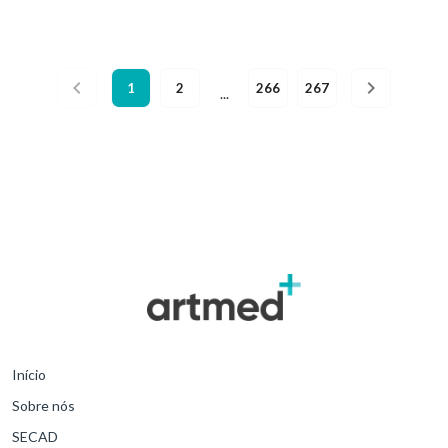
tecnicamente adequados para doação, captação e implantação do
órgão doado.
1
2
266
267
...
Início
Sobre nós
SECAD