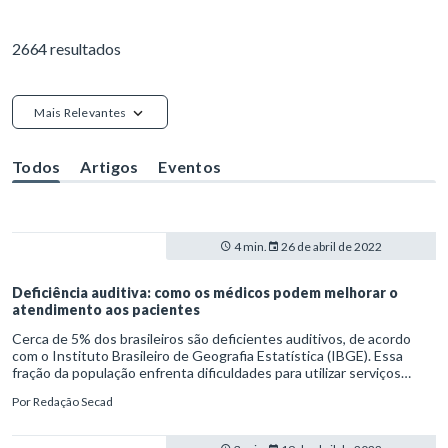
2664 resultados
Mais Relevantes
Todos
Artigos
Eventos
4 min.
26 de abril de 2022
Deficiência auditiva: como os médicos podem melhorar o
atendimento aos pacientes
Cerca de 5% dos brasileiros são deficientes auditivos, de acordo
com o Instituto Brasileiro de Geografia Estatística (IBGE). Essa
fração da população enfrenta dificuldades para utilizar serviços
básicos da rotina de qualquer cidadão. A principal é a falta de meios
Por
Redação Secad
não verbais de comunicação no atendimento à saúde. São raros os
profissionais da área, incluindo médicos, que sabem se comunicar
utilizando a Língua Brasileira de Sinais (Libras).