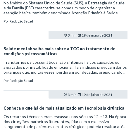
No âmbito do Sistema Único de Saúde (SUS), a Estratégia da Saúde
e da Família (ESF) caracteriza-se como um modo de organizar a
atenção básica, também denominada Atenção Primária à Saúde
(APS). A dinâmica se destaca como a principal porta de entrada da
Por
Redação Secad
comunidade junto ao sistema público.
3 min.
19 de maio de 2021
Saúde mental: saiba mais sobre a TCC no tratamento de
condições psicossomáticas
Transtornos psicossomáticos são sintomas físicos causados ou
agravados por instabilidade emocional. Tais indícios provocam danos
orgânicos que, muitas vezes, perduram por décadas, prejudicando a
qualidade de vida do paciente. Nesse contexto, o objetivo da
Por
Redação Secad
psicoterapia é reduzir o processo de somatização que manifesta
sentimentos de conflitos e angústias.
3 min.
19 de julho de 2021
Conheça o que há de mais atualizado em tecnologia cirúrgica
Os recursos técnicos eram escassos nos séculos 12 e 13. Na época
dos cirurgiões-barbeiros itinerantes, lidar com o excessivo
sangramento de pacientes em atos cirúrgicos poderia resultar até