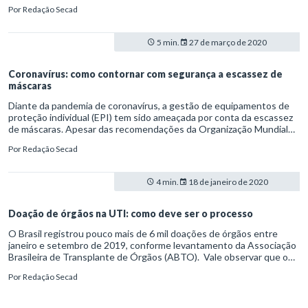
mesmo em amputação. Nos últimos séculos, porém, a medicina
Por
Redação Secad
avançou suficientemente para abadonar práticas ultrapassadas.
5 min.
27 de março de 2020
Coronavírus: como contornar com segurança a escassez de
máscaras
Diante da pandemia de coronavírus, a gestão de equipamentos de
proteção individual (EPI) tem sido ameaçada por conta da escassez
de máscaras. Apesar das recomendações da Organização Mundial
da Saúde (OMS) e do Ministério da Saúde quanto ao uso restrito de
Por
Redação Secad
respiradores dos tipos N95 e PFF2 a profissionais de saúde e
pacientes infectados, muitas pessoas acabam estocando o artigo
em casa.
4 min.
18 de janeiro de 2020
Doação de órgãos na UTI: como deve ser o processo
O Brasil registrou pouco mais de 6 mil doações de órgãos entre
janeiro e setembro de 2019, conforme levantamento da Associação
Brasileira de Transplante de Órgãos (ABTO). Vale observar que o
processo de doação é complexo e compreende um conjunto de
Por
Redação Secad
ações e procedimentos. Desde 1997, a doação de órgãos é
regulamentada pela Lei Nº 9.434 e dispõe de uma coordenação
nacional para sistema de transplante, a qual define critérios