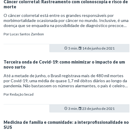
Câncer colorretal: Rastreamento com colonoscopia e risco de
morte
O câncer colorretal está entre os grandes responsáveis por
morbimortalidade ocasionada por câncer no mundo. Inclusive, é uma
doença que se enquadra na possibilidade de diagnóstico precoce
por meio de rastreamento. E, embora a colonoscopia seja
Por
Lucas Santos Zambon
amplamente utilizada como teste de rastreamento para detectá-lo,
seu efeito sobre os riscos de câncer colorretal e morte relacionada
não são completamente claros.
5 min.
14 de junho de 2021
Terceira onda de Covid-19: como minimizar o impacto de um
novo surto
Até a metade de junho, o Brasil registrava mais de 480 mil mortes
por Covid-19, uma média de quase 1,7 mil óbitos diários ao longo da
pandemia. Não bastassem os números alarmantes, o país é celeiro
de variantes que preocupam a saúde global.
Por
Redação Secad
3 min.
23 de junho de 2021
Medicina de família e comunidade: a interprofissionalidade no
SUS