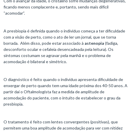
Com o avançar da idade, o cristalino sofre mudanças degenerativas,
ficando menos complacente e, portanto, sendo mais difícil
“acomodar”.
A presbiopia é definida quando o indivíduo começa a ter dificuldade
com a visão de perto, como o ato de ler um jornal, que se torna
borrada. Além disso, pode estar associado à
astenopia
(fadiga,
desconforto ocular e cefaleia desencadeada pela leitura). Os
sintomas costumam se agravar pela manhã e o problema de
acomodação é bilateral e simétrico.
O diagnóstico é feito quando o indivíduo apresenta dificuldade de
enxergar de perto quando tem uma idade próxima dos 40-50 anos. A
partir daí o Oftalmologista faz a medida de amplitude de
acomodação do paciente, com o intuito de estabelecer o grau da
presbiopia.
O tratamento é feito com lentes convergentes (positivas), que
permitem uma boa amplitude de acomodação para ver com nitidez