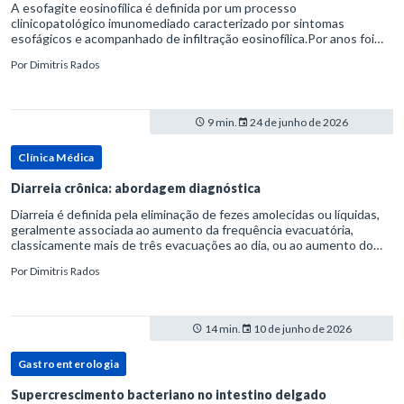
A esofagite eosinofílica é definida por um processo
clinicopatológico imunomediado caracterizado por sintomas
esofágicos e acompanhado de infiltração eosinofílica.Por anos foi
considerada uma manifestação dentro do espectro da doença do
Por
Dimitris Rados
refluxo gastr
9 min.
24 de junho de 2026
Clínica Médica
Diarreia crônica: abordagem diagnóstica
Diarreia é definida pela eliminação de fezes amolecidas ou líquidas,
geralmente associada ao aumento da frequência evacuatória,
classicamente mais de três evacuações ao dia, ou ao aumento do
volume fecal.Na prática, a consistência das fezes costuma s
Por
Dimitris Rados
14 min.
10 de junho de 2026
Gastroenterologia
Supercrescimento bacteriano no intestino delgado