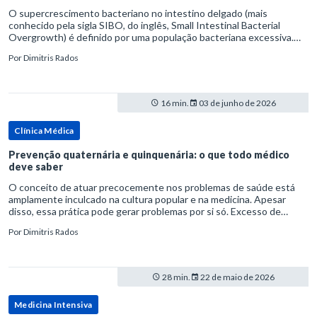
O supercrescimento bacteriano no intestino delgado (mais
conhecido pela sigla SIBO, do inglês, Small Intestinal Bacterial
Overgrowth) é definido por uma população bacteriana excessiva.
rata-se de uma forma específica de disbiose do trato digestivo. P
Por
Dimitris Rados
16 min.
03 de junho de 2026
Clínica Médica
Prevenção quaternária e quinquenária: o que todo médico
deve saber
O conceito de atuar precocemente nos problemas de saúde está
amplamente inculcado na cultura popular e na medicina. Apesar
disso, essa prática pode gerar problemas por si só. Excesso de
diagnósticos e de tratamentos podem advir de prevenção excessiva
Por
Dimitris Rados
28 min.
22 de maio de 2026
Medicina Intensiva