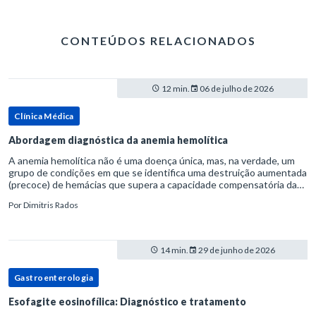
CONTEÚDOS RELACIONADOS
12 min.
06 de julho de 2026
Clínica Médica
Abordagem diagnóstica da anemia hemolítica
A anemia hemolítica não é uma doença única, mas, na verdade, um
grupo de condições em que se identifica uma destruição aumentada
(precoce) de hemácias que supera a capacidade compensatória da
medula óssea.Como a vida média normal da hemácia é de apro
Por
Dimitris Rados
14 min.
29 de junho de 2026
Gastroenterologia
Esofagite eosinofílica: Diagnóstico e tratamento