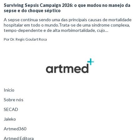
Surviving Sepsis Campaign 2026: o que mudou no manejo da
sepse e do choque séptico
A sepse continua sendo uma das principais causas de mortalidade
hospitalar em todo o mundo.Trata-se de uma síndrome complexa,
tempo-dependente e de alta morbimortalidade, cujo
reconhecimento precoce e manejo estruturado são determinantes
Por
Dr. Regis Goulart Rosa
para o desfe
Início
Sobre nós
SECAD
Jaleko
Artmed360
Artmed Editora