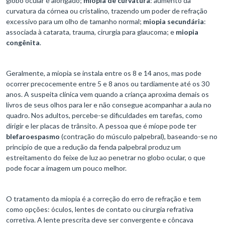
globo ocular é alongado;
miopia de curvatura
: aumento da
curvatura da córnea ou cristalino, trazendo um poder de refração
excessivo para um olho de tamanho normal;
miopia secundária
:
associada à catarata, trauma, cirurgia para glaucoma; e
miopia
congênita
.
Geralmente, a miopia se instala entre os 8 e 14 anos, mas pode
ocorrer precocemente entre 5 e 8 anos ou tardiamente até os 30
anos. A suspeita clínica vem quando a criança aproxima demais os
livros de seus olhos para ler e não consegue acompanhar a aula no
quadro. Nos adultos, percebe-se dificuldades em tarefas, como
dirigir e ler placas de trânsito. A pessoa que é míope pode ter
blefaroespasmo
(contração do músculo palpebral), baseando-se no
princípio de que a redução da fenda palpebral produz um
estreitamento do feixe de luz ao penetrar no globo ocular, o que
pode focar a imagem um pouco melhor.
O tratamento da miopia é a correção do erro de refração e tem
como opções: óculos, lentes de contato ou cirurgia refrativa
corretiva. A lente prescrita deve ser convergente e côncava