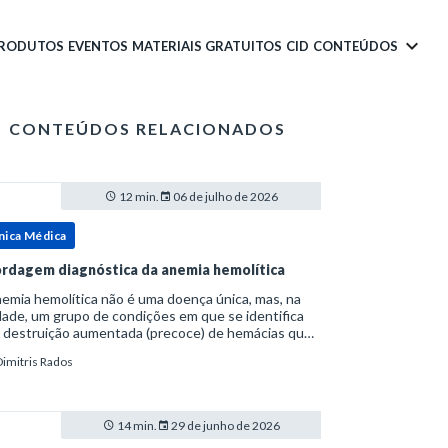
PRODUTOS
EVENTOS
MATERIAIS GRATUITOS
CID
CONTEÚDOS
CONTEÚDOS RELACIONADOS
12 min.
06 de julho de 2026
nica Médica
rdagem diagnóstica da anemia hemolítica
emia hemolítica não é uma doença única, mas, na
ade, um grupo de condições em que se identifica
 destruição aumentada (precoce) de hemácias que
era a capacidade compensatória da medula
Dimitris Rados
a.Como a vida média normal da hemácia é de apro
14 min.
29 de junho de 2026