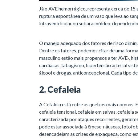
Já o AVE hemorrágico, representa cerca de 15 a
ruptura espontânea de um vaso que leva ao sa
intraventricular ou subaracnóideo, dependendo 
O manejo adequado dos fatores de risco diminui
Dentre os fatores, podemos citar de uma forma 
masculino estão mais propensos a ter AVE-, his
cardíacas, tabagismo, hipertensão arterial sist
álcool e drogas, anticoncepcional. Cada tipo d
2. Cefaleia
A Cefaleia está entre as queixas mais comuns. 
cefaleia tensional, cefaleia em salvas, cefaleia
caracterizada por ataques recorrentes, geralment
pode estar associada à êmese, náuseas, fotofob
desencadeiam as crises de enxaqueca, como est