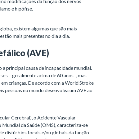
como modificações da função dos nervos
lamo e hipófise.
ngloba, existem algumas que são mais
stão mais presentes no dia a dia.
efálico (AVE)
o a principal causa de incapacidade mundial.
sos – geralmente acima de 60 anos -, mas
ve em crianças. De acordo com a World Stroke
seis pessoas no mundo desenvolva um AVE ao
lar Cerebral), o Acidente Vascular
o Mundial da Saúde (OMS), caracteriza-se
de distúrbios focais e/ou globais da função