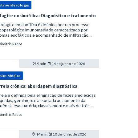
stroenterologia
fagite eosinofílica: Diagnóstico e tratamento
ofagite eosinofílica é definida por um processo
icopatológico imunomediado caracterizado por
omas esofágicos e acompanhado de infiltração
nofílica.Por anos foi considerada uma manifestação
Dimitris Rados
ro do espectro da doença do refluxo gastr
9 min.
24 de junho de 2026
nica Médica
rreia crônica: abordagem diagnóstica
reia é definida pela eliminação de fezes amolecidas
íquidas, geralmente associada ao aumento da
uência evacuatória, classicamente mais de três
uações ao dia, ou ao aumento do volume fecal.Na
Dimitris Rados
ica, a consistência das fezes costuma s
14 min.
10 de junho de 2026