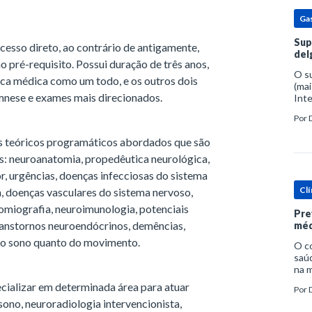
Ga
Sup
cesso direto, ao contrário de antigamente,
del
 pré-requisito. Possui duração de três anos,
O s
nica médica como um todo, e os outros dois
(mai
mnese e exames mais direcionados.
Inte
popu
Por
espe
s teóricos programáticos abordados que são
es: neuroanatomia, propedêutica neurológica,
or, urgências, doenças infecciosas do sistema
Clí
ia, doenças vasculares do sistema nervoso,
omiografia, neuroimunologia, potenciais
Pre
ranstornos neuroendócrinos, demências,
méd
do sono quanto do movimento.
O c
saúd
na m
prob
cializar em determinada área para atuar
Por
tra
sono, neuroradiologia intervencionista,