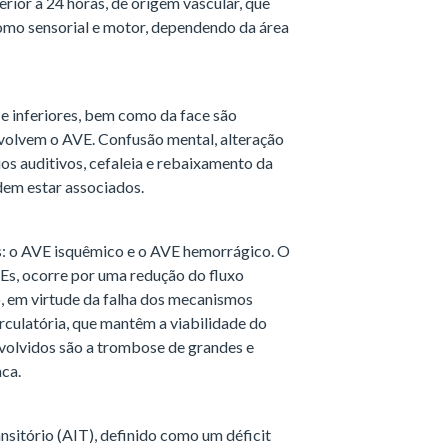
rior a 24 horas, de origem vascular, que
como sensorial e motor, dependendo da área
e inferiores, bem como da face são
volvem o AVE. Confusão mental, alteração
bios auditivos, cefaleia e rebaixamento da
em estar associados.
os: o AVE isquêmico e o AVE hemorrágico. O
Es, ocorre por uma redução do fluxo
o, em virtude da falha dos mecanismos
culatória, que mantêm a viabilidade do
volvidos são a trombose de grandes e
aca.
sitório (AIT), definido como um déficit