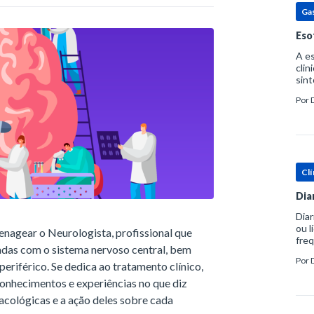
Ga
Eso
A es
clin
sint
eosi
Por
dent
Clí
Dia
Diar
ou l
enagear o Neurologista, profissional que
freq
nadas com o sistema nervoso central, bem
evac
Por
prát
riférico. Se dedica ao tratamento clínico,
onhecimentos e experiências no que diz
acológicas e a ação deles sobre cada