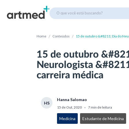
O que você está buscando?
/
/
Home
Conteúdos
15 de outubro &#8211; Dia do Neu
15 de outubro &#821
Neurologista &#8211
carreira médica
Hanna Salomao
HS
15 de Out, 2020
7 min de leitura
•
Medicina
Estudante de Medicina