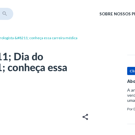
SOBRE
NOSSOS 
rologista &#8211; conheça essa carreira médica
1; Dia do
; conheça essa
Clí
Abo
A an
verd
uma
sup
Por
ósse