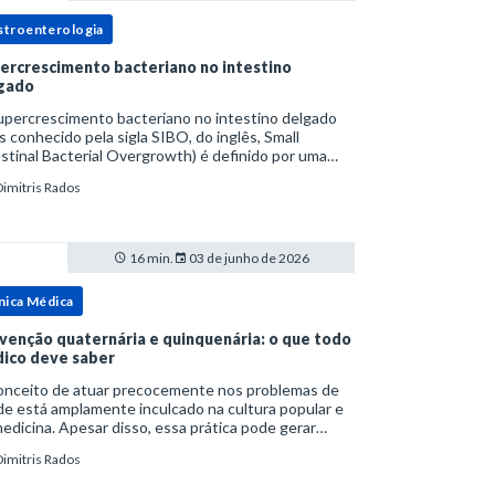
stroenterologia
ercrescimento bacteriano no intestino
gado
upercrescimento bacteriano no intestino delgado
s conhecido pela sigla SIBO, do inglês, Small
stinal Bacterial Overgrowth) é definido por uma
lação bacteriana excessiva. rata-se de uma forma
Dimitris Rados
cífica de disbiose do trato digestivo. P
16 min.
03 de junho de 2026
nica Médica
venção quaternária e quinquenária: o que todo
ico deve saber
onceito de atuar precocemente nos problemas de
e está amplamente inculcado na cultura popular e
edicina. Apesar disso, essa prática pode gerar
lemas por si só. Excesso de diagnósticos e de
Dimitris Rados
tamentos podem advir de prevenção excessiva