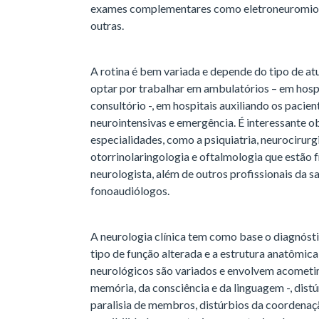
exames complementares como eletroneuromiogr
outras.
A rotina é bem variada e depende do tipo de at
optar por trabalhar em ambulatórios – em hosp
consultório -, em hospitais auxiliando os paci
neurointensivas e emergência. É interessante 
especialidades, como a psiquiatria, neurocirurgi
otorrinolaringologia e oftalmologia que estão
neurologista, além de outros profissionais da s
fonoaudiólogos.
A neurologia clínica tem como base o diagnóst
tipo de função alterada e a estrutura anatômica
neurológicos são variados e envolvem acometi
memória, da consciência e da linguagem -, distú
paralisia de membros, distúrbios da coordenaçã