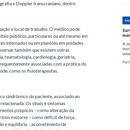
afia e Doppler transcraniano, dentre
Me
uação e local de trabalho. O médico pode
Sur
man
itais públicos, particulares ou até mesmo em
entes internados ou em plantões em unidades
A se
mort
observar também que existem outras
uma
a, reumatologia, cardiologia, geriatria,
mor
Por
D
 frequentemente associadas com a prática do
man
aúde, como os fisioterapeutas,
ico sindrômico do paciente, associado ao
 relacionada. Os sinais e sintomas
mentos psíquicos – como alteração da
rbios motores – como déficit de força,
o e equilíbrio -, acometimento da