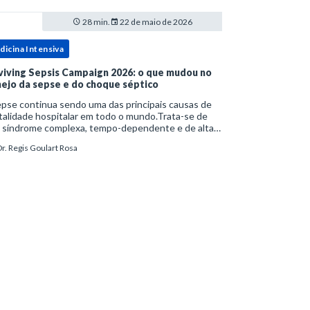
28 min.
22 de maio de 2026
dicina Intensiva
viving Sepsis Campaign 2026: o que mudou no
ejo da sepse e do choque séptico
pse continua sendo uma das principais causas de
alidade hospitalar em todo o mundo.Trata-se de
 síndrome complexa, tempo-dependente e de alta
bimortalidade, cujo reconhecimento precoce e
r. Regis Goulart Rosa
ejo estruturado são determinantes para o desfe