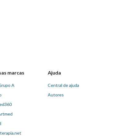
sas marcas
Ajuda
Grupo A
Central de ajuda
o
Autores
ed360
Artmed
d
terapia.net