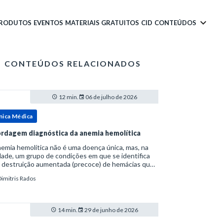
PRODUTOS
EVENTOS
MATERIAIS GRATUITOS
CID
CONTEÚDOS
CONTEÚDOS RELACIONADOS
12 min.
06 de julho de 2026
nica Médica
rdagem diagnóstica da anemia hemolítica
emia hemolítica não é uma doença única, mas, na
ade, um grupo de condições em que se identifica
 destruição aumentada (precoce) de hemácias que
era a capacidade compensatória da medula
Dimitris Rados
a.Como a vida média normal da hemácia é de apro
14 min.
29 de junho de 2026