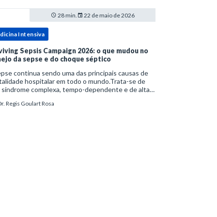
28 min.
22 de maio de 2026
dicina Intensiva
viving Sepsis Campaign 2026: o que mudou no
ejo da sepse e do choque séptico
pse continua sendo uma das principais causas de
alidade hospitalar em todo o mundo.Trata-se de
 síndrome complexa, tempo-dependente e de alta
bimortalidade, cujo reconhecimento precoce e
r. Regis Goulart Rosa
ejo estruturado são determinantes para o desfe