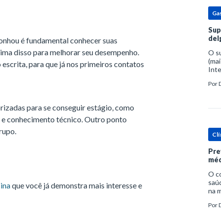
Ga
Sup
del
sonhou é fundamental conhecer suas
 cima disso para melhorar seu desempenho.
O s
(mai
scrita, para que já nos primeiros contatos
Inte
popu
Por
espe
rizadas para se conseguir estágio, como
l e conhecimento técnico. Outro ponto
rupo.
Clí
Pre
méd
O c
saúd
ina
que você já demonstra mais interesse e
na m
prob
Por
tra