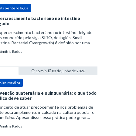
stroenterologia
ercrescimento bacteriano no intestino
gado
upercrescimento bacteriano no intestino delgado
s conhecido pela sigla SIBO, do inglês, Small
stinal Bacterial Overgrowth) é definido por uma
lação bacteriana excessiva. rata-se de uma forma
Dimitris Rados
cífica de disbiose do trato digestivo. P
16 min.
03 de junho de 2026
nica Médica
venção quaternária e quinquenária: o que todo
ico deve saber
onceito de atuar precocemente nos problemas de
e está amplamente inculcado na cultura popular e
edicina. Apesar disso, essa prática pode gerar
lemas por si só. Excesso de diagnósticos e de
Dimitris Rados
tamentos podem advir de prevenção excessiva