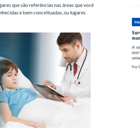
ares que são referências nas áreas que você
conhecidas e bem conceituadas, ou lugares
Me
Sur
man
A se
mort
uma
mor
Por
D
man