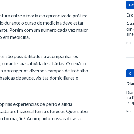
Ga
ura entre a teoria e o aprendizado prático.
Eso
do durante o curso de medicina deve estar
A es
clin
udante. Porém com um número cada vez maior
sint
io em medicina.
eosi
Por
dent
es são possibilitados a acompanhar os
durante suas atividades diárias. O cenário
ara abranger os diversos campos de trabalho,
Clí
básicas de saúde, visitas domiciliares e
Dia
Diar
ou l
freq
óprias experiências de perto e ainda
evac
ada profissional tem a oferecer. Quer saber
Por
prát
sua formação? Acompanhe nossas dicas a