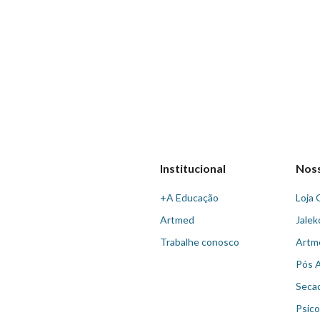
Institucional
Nos
+A Educação
Loja 
Artmed
Jalek
Trabalhe conosco
Artm
Pós 
Seca
Psico