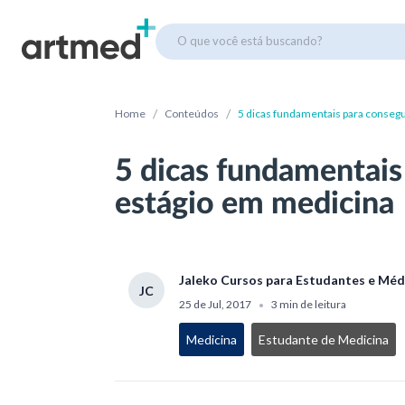
O que você está buscando?
/
/
Home
Conteúdos
5 dicas fundamentais para consegu
5 dicas fundamentais
estágio em medicina
Jaleko Cursos para Estudantes e Méd
JC
25 de Jul, 2017
3 min de leitura
•
Medicina
Estudante de Medicina