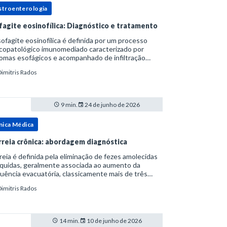
stroenterologia
fagite eosinofílica: Diagnóstico e tratamento
ofagite eosinofílica é definida por um processo
icopatológico imunomediado caracterizado por
omas esofágicos e acompanhado de infiltração
nofílica.Por anos foi considerada uma manifestação
Dimitris Rados
ro do espectro da doença do refluxo gastr
9 min.
24 de junho de 2026
nica Médica
rreia crônica: abordagem diagnóstica
reia é definida pela eliminação de fezes amolecidas
íquidas, geralmente associada ao aumento da
uência evacuatória, classicamente mais de três
uações ao dia, ou ao aumento do volume fecal.Na
Dimitris Rados
ica, a consistência das fezes costuma s
14 min.
10 de junho de 2026