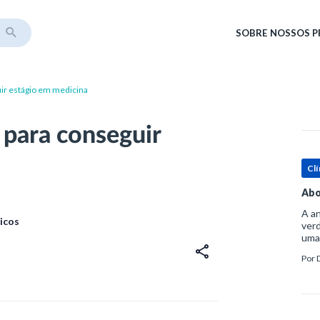
SOBRE
NOSSOS 
ir estágio em medicina
 para conseguir
Clí
Abo
A an
icos
verd
uma
sup
Por
ósse