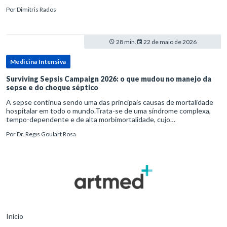
diagnósticos e de tratamentos podem advir de prevenção excessiva
Por
Dimitris Rados
28 min.
22 de maio de 2026
Medicina Intensiva
Surviving Sepsis Campaign 2026: o que mudou no manejo da
sepse e do choque séptico
A sepse continua sendo uma das principais causas de mortalidade
hospitalar em todo o mundo.Trata-se de uma síndrome complexa,
tempo-dependente e de alta morbimortalidade, cujo
reconhecimento precoce e manejo estruturado são determinantes
Por
Dr. Regis Goulart Rosa
para o desfe
Início