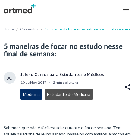
/
/
Home
Conteúdos
5 maneiras de focar no estudo nesse final de semana:
5 maneiras de focar no estudo nesse
final de semana:
Jaleko Cursos para Estudantes e Médicos
JC
10 de Nov, 2017
2 min de leitura
•
Medicina
Estudante de Medicina
Sabemos que não é fácil estudar durante o fim de semana. Tem
aquela baladinha de lei no sábado, passeios com amigos, almoços em