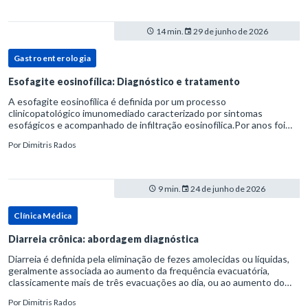
14 min.
29 de junho de 2026
Gastroenterologia
Esofagite eosinofílica: Diagnóstico e tratamento
A esofagite eosinofílica é definida por um processo
clinicopatológico imunomediado caracterizado por sintomas
esofágicos e acompanhado de infiltração eosinofílica.Por anos foi
considerada uma manifestação dentro do espectro da doença do
Por
Dimitris Rados
refluxo gastr
9 min.
24 de junho de 2026
Clínica Médica
Diarreia crônica: abordagem diagnóstica
Diarreia é definida pela eliminação de fezes amolecidas ou líquidas,
geralmente associada ao aumento da frequência evacuatória,
classicamente mais de três evacuações ao dia, ou ao aumento do
volume fecal.Na prática, a consistência das fezes costuma s
Por
Dimitris Rados