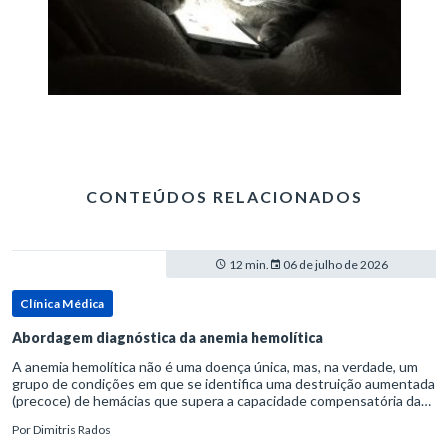
CONTEÚDOS RELACIONADOS
12 min.
06 de julho de 2026
Clínica Médica
Abordagem diagnóstica da anemia hemolítica
A anemia hemolítica não é uma doença única, mas, na verdade, um
grupo de condições em que se identifica uma destruição aumentada
(precoce) de hemácias que supera a capacidade compensatória da
medula óssea.Como a vida média normal da hemácia é de apro
Por
Dimitris Rados