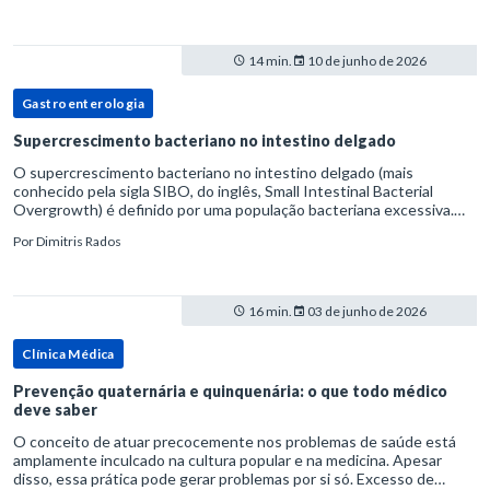
14 min.
10 de junho de 2026
Gastroenterologia
Supercrescimento bacteriano no intestino delgado
O supercrescimento bacteriano no intestino delgado (mais
conhecido pela sigla SIBO, do inglês, Small Intestinal Bacterial
Overgrowth) é definido por uma população bacteriana excessiva.
rata-se de uma forma específica de disbiose do trato digestivo. P
Por
Dimitris Rados
16 min.
03 de junho de 2026
Clínica Médica
Prevenção quaternária e quinquenária: o que todo médico
deve saber
O conceito de atuar precocemente nos problemas de saúde está
amplamente inculcado na cultura popular e na medicina. Apesar
disso, essa prática pode gerar problemas por si só. Excesso de