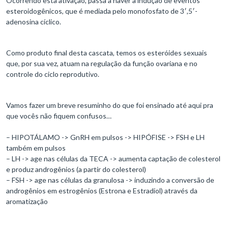
Ocorrendo esta ativação, passa a haver a indução de eventos
esteroidogênicos, que é mediada pelo monofosfato de 3′,5′-
adenosina cíclico.
Como produto final desta cascata, temos os esteróides sexuais
que, por sua vez, atuam na regulação da função ovariana e no
controle do ciclo reprodutivo.
Vamos fazer um breve resuminho do que foi ensinado até aqui pra
que vocês não fiquem confusos…
– HIPOTÁLAMO -> GnRH em pulsos -> HIPÓFISE -> FSH e LH
também em pulsos
– LH -> age nas células da TECA -> aumenta captação de colesterol
e produz androgênios (a partir do colesterol)
– FSH -> age nas células da granulosa -> induzindo a conversão de
androgênios em estrogênios (Estrona e Estradiol) através da
aromatização