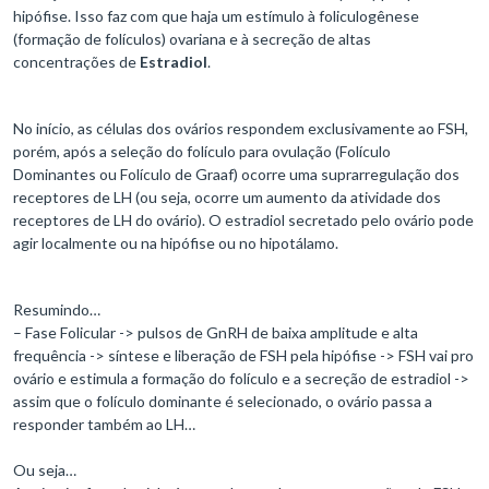
hipófise. Isso faz com que haja um estímulo à foliculogênese
(formação de folículos) ovariana e à secreção de altas
concentrações de
Estradiol
.
No início, as células dos ovários respondem exclusivamente ao FSH,
porém, após a seleção do folículo para ovulação (Folículo
Dominantes ou Folículo de Graaf) ocorre uma suprarregulação dos
receptores de LH (ou seja, ocorre um aumento da atividade dos
receptores de LH do ovário). O estradiol secretado pelo ovário pode
agir localmente ou na hipófise ou no hipotálamo.
Resumindo…
– Fase Folicular -> pulsos de GnRH de baixa amplitude e alta
frequência -> síntese e liberação de FSH pela hipófise -> FSH vai pro
ovário e estimula a formação do folículo e a secreção de estradiol ->
assim que o folículo dominante é selecionado, o ovário passa a
responder também ao LH…
Ou seja…