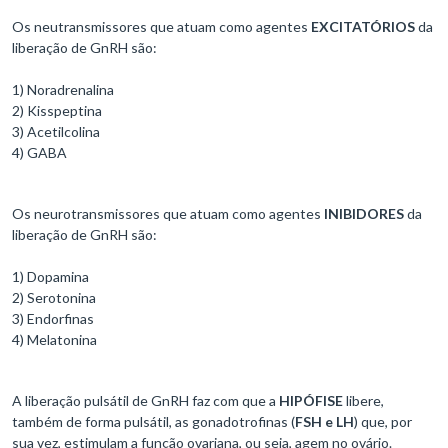
Os neutransmissores que atuam como agentes
EXCITATÓRIOS
da
liberação de GnRH são:
1) Noradrenalina
2) Kisspeptina
3) Acetilcolina
4) GABA
Os neurotransmissores que atuam como agentes
INIBIDORES
da
liberação de GnRH são:
1) Dopamina
2) Serotonina
3) Endorfinas
4) Melatonina
A liberação pulsátil de GnRH faz com que a
HIPÓFISE
libere,
também de forma pulsátil, as gonadotrofinas (
FSH e LH
) que, por
sua vez, estimulam a função ovariana, ou seja, agem no ovário.