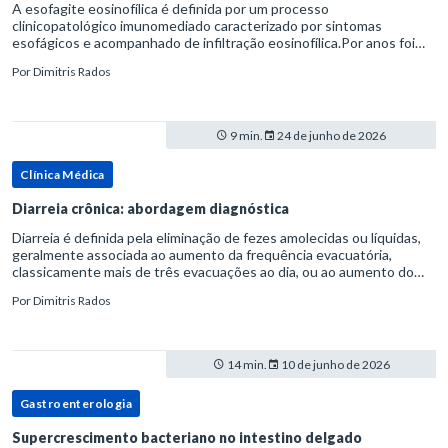
A esofagite eosinofílica é definida por um processo
clinicopatológico imunomediado caracterizado por sintomas
esofágicos e acompanhado de infiltração eosinofílica.Por anos foi
considerada uma manifestação dentro do espectro da doença do
Por
Dimitris Rados
refluxo gastr
9 min.
24 de junho de 2026
Clínica Médica
Diarreia crônica: abordagem diagnóstica
Diarreia é definida pela eliminação de fezes amolecidas ou líquidas,
geralmente associada ao aumento da frequência evacuatória,
classicamente mais de três evacuações ao dia, ou ao aumento do
volume fecal.Na prática, a consistência das fezes costuma s
Por
Dimitris Rados
14 min.
10 de junho de 2026
Gastroenterologia
Supercrescimento bacteriano no intestino delgado