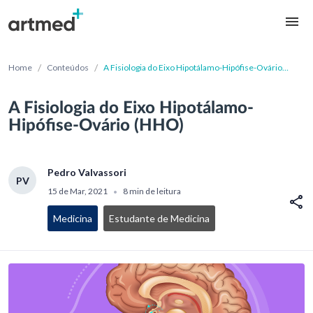
/
/
Home
Conteúdos
A Fisiologia do Eixo Hipotálamo-Hipófise-Ovário
(HHO)
A Fisiologia do Eixo Hipotálamo-
Hipófise-Ovário (HHO)
Pedro Valvassori
PV
15 de Mar, 2021
8 min de leitura
•
Medicina
Estudante de Medicina