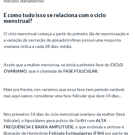
folículos diariamente).
E como tudo isso se relaciona com o ciclo
menstrual?
O ciclo menstrual começa a partir do primeiro dia de menstruação e
a variação da secreção de gonadotrofinas possui uma resposta
ovariana cíclica a cada 28 dias, média.
Assim que a mulher menstrua, se inicia a primeira fase do
CICLO
OVARIANO
, que é chamada de
FASE FOLICULAR
.
Mais pra frente, nós veremos que essa fase tem período variável,
mas aqui vamos considerar uma fase folicular que dure 14 dias…
Nos primeiros 14 dias do ciclo menstrual ovariano da mulher (fase
folicular), o hipotálamo gera pulsos de GnRH com
ALTA
FREQUÊNCIA E BAIXA AMPLITUDE
, o que estimula a síntese e
liberação de Hormnônio
Folículo Estimulantes (FSH)
por parte da