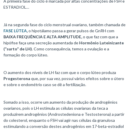
A primeira fase do ciclo é marcada por altas concentrações de FSH e
ESTRADIOL…
Já na segunda fase do ciclo menstrual ovariano, também chamada de
FASE LÚTEA
,
o hipotálamo passa a gerar pulsos de GnRH com
BAIXA FREQUÊNCIA E ALTA AMPLITUDE,
o que faz com que a
hipófise faça uma secreção aumentada de
Hormônio Luteinizante
(“surto” de LH)
. Como consequência, temos a ovulação e a
formação do corpo lúteo.
O aumento dos níveis de LH faz com que o corpo lúteo produza
Progesterona
que, por sua vez, possui vários efeitos sobre o útero
e sobre o endométrio caso se dê a fertilização.
Somado a isso, ocorre um aumento da produção de androgênios
ovarianos, pois o LH estimula as células ovarianas da teca a
produzirem androgênios (Androstedeniona e Testosterona) a partir
do colesterol, enquanto o FSH vai agir nas células da granulosa
estimulando a conversão destes androgênios em 17-beta-estradiol