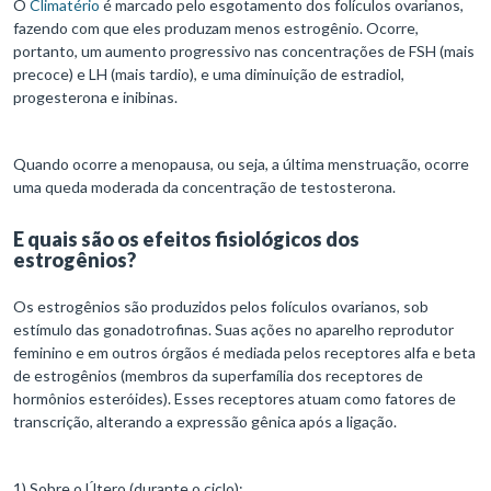
O
Climatério
é marcado pelo esgotamento dos folículos ovarianos,
fazendo com que eles produzam menos estrogênio. Ocorre,
portanto, um aumento progressivo nas concentrações de FSH (mais
precoce) e LH (mais tardio), e uma diminuição de estradiol,
progesterona e inibinas.
Quando ocorre a menopausa, ou seja, a última menstruação, ocorre
uma queda moderada da concentração de testosterona.
E quais são os efeitos fisiológicos dos
estrogênios?
Os estrogênios são produzidos pelos folículos ovarianos, sob
estímulo das gonadotrofinas. Suas ações no aparelho reprodutor
feminino e em outros órgãos é mediada pelos receptores alfa e beta
de estrogênios (membros da superfamília dos receptores de
hormônios esteróides). Esses receptores atuam como fatores de
transcrição, alterando a expressão gênica após a ligação.
1) Sobre o Útero (durante o ciclo):