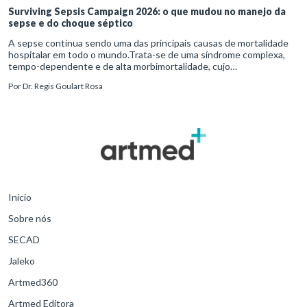
Surviving Sepsis Campaign 2026: o que mudou no manejo da
sepse e do choque séptico
A sepse continua sendo uma das principais causas de mortalidade
hospitalar em todo o mundo.Trata-se de uma síndrome complexa,
tempo-dependente e de alta morbimortalidade, cujo
reconhecimento precoce e manejo estruturado são determinantes
Por
Dr. Regis Goulart Rosa
para o desfe
Início
Sobre nós
SECAD
Jaleko
Artmed360
Artmed Editora