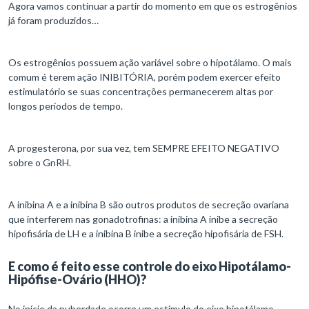
Agora vamos continuar a partir do momento em que os estrogênios
já foram produzidos…
Os estrogênios possuem ação variável sobre o hipotálamo. O mais
comum é terem ação INIBITÓRIA, porém podem exercer efeito
estimulatório se suas concentrações permanecerem altas por
longos períodos de tempo.
A progesterona, por sua vez, tem SEMPRE EFEITO NEGATIVO
sobre o GnRH.
A inibina A e a inibina B são outros produtos de secreção ovariana
que interferem nas gonadotrofinas: a inibina A inibe a secreção
hipofisária de LH e a inibina B inibe a secreção hipofisária de FSH.
E como é feito esse controle do eixo Hipotálamo-
Hipófise-Ovário (HHO)?
No início da puberdade ocorre um estímulo do eixo hipotálamo-