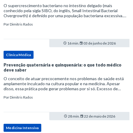
O supercrescimento bacteriano no intestino delgado (mais
conhecido pela sigla SIBO, do inglês, Small Intestinal Bacterial
Overgrowth) é definido por uma população bacteriana excessiva.
rata-se de uma forma específica de disbiose do trato digestivo. P
Por
Dimitris Rados
16 min.
03 de junho de 2026
Clínica Médica
Prevenção quaternária e quinquenária: o que todo médico
deve saber
O conceito de atuar precocemente nos problemas de saúde está
amplamente inculcado na cultura popular e na medicina. Apesar
disso, essa prática pode gerar problemas por si só. Excesso de
diagnósticos e de tratamentos podem advir de prevenção excessiva
Por
Dimitris Rados
28 min.
22 de maio de 2026
Medicina Intensiva