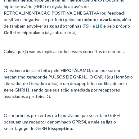
hipófise-ovário (HHO) é regulado através de
RETROALIMENTAÇÃO POSITIVA E NEGATIVA (ou feedback
positivo e negativo, se preferir) pelos
hormônios ovarianos
, além
de também envolver as
gonadotrofinas
(
FSH e LH
) e pelo próprio
GnRH
no hipotálamo (alça ultra-curta).
Calma que já vamos explicar todos esses conceitos direitinho…
O estímulo inicial é feito pelo
HIPOTÁLAMO
, que possui um
mecanismo gerador de
PULSOS DE GnRH…
O GnRH (ou Hormônio
Liberador de Gonadotrofina) é um decapeptídeo codificado pelo
gene GNRH1, sendo que sua ação é mediada por receptores
associados a proteína G.
Os neurônios presentes no hipotálamo que secretam GnRH
possuem um receptor denominado
GPR54,
e nele se liga o
secretagogo de GnRH
kisspeptina
.