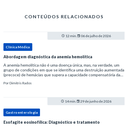
CONTEÚDOS RELACIONADOS
12 min.
06 de julho de 2026
Clínica Médica
Abordagem diagnóstica da anemia hemolítica
A anemia hemolítica não é uma doença única, mas, na verdade, um
grupo de condições em que se identifica uma destruição aumentada
(precoce) de hemácias que supera a capacidade compensatória da
medula óssea.Como a vida média normal da hemácia é de apro
Por
Dimitris Rados
14 min.
29 de junho de 2026
Gastroenterologia
Esofagite eosinofílica: Diagnóstico e tratamento