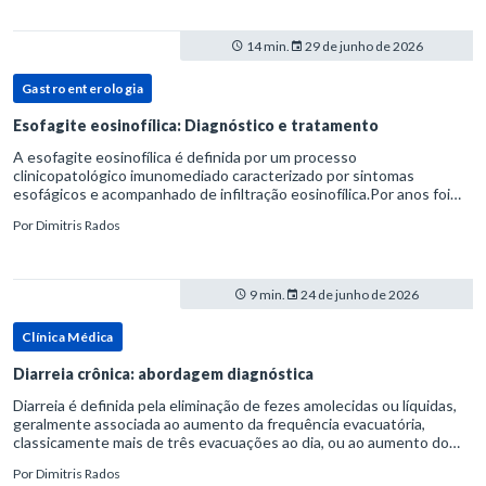
14 min.
29 de junho de 2026
Gastroenterologia
Esofagite eosinofílica: Diagnóstico e tratamento
A esofagite eosinofílica é definida por um processo
clinicopatológico imunomediado caracterizado por sintomas
esofágicos e acompanhado de infiltração eosinofílica.Por anos foi
considerada uma manifestação dentro do espectro da doença do
Por
Dimitris Rados
refluxo gastr
9 min.
24 de junho de 2026
Clínica Médica
Diarreia crônica: abordagem diagnóstica
Diarreia é definida pela eliminação de fezes amolecidas ou líquidas,
geralmente associada ao aumento da frequência evacuatória,
classicamente mais de três evacuações ao dia, ou ao aumento do
volume fecal.Na prática, a consistência das fezes costuma s
Por
Dimitris Rados