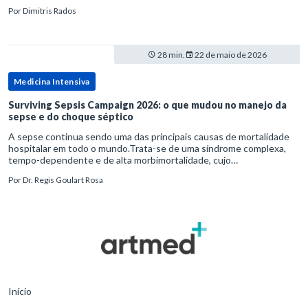
diagnósticos e de tratamentos podem advir de prevenção excessiva
Por
Dimitris Rados
28 min.
22 de maio de 2026
Medicina Intensiva
Surviving Sepsis Campaign 2026: o que mudou no manejo da
sepse e do choque séptico
A sepse continua sendo uma das principais causas de mortalidade
hospitalar em todo o mundo.Trata-se de uma síndrome complexa,
tempo-dependente e de alta morbimortalidade, cujo
reconhecimento precoce e manejo estruturado são determinantes
Por
Dr. Regis Goulart Rosa
para o desfe
Início