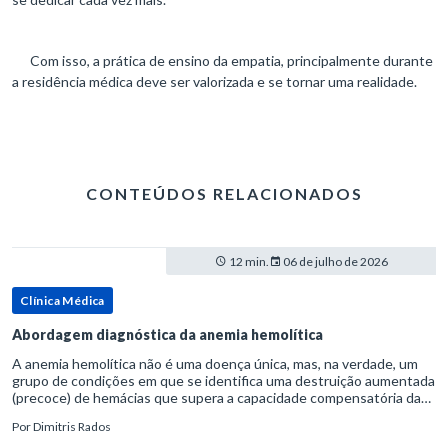
Com isso, a prática de ensino da empatia, principalmente durante
a residência médica deve ser valorizada e se tornar uma realidade.
CONTEÚDOS RELACIONADOS
12 min.
06 de julho de 2026
Clínica Médica
Abordagem diagnóstica da anemia hemolítica
A anemia hemolítica não é uma doença única, mas, na verdade, um
grupo de condições em que se identifica uma destruição aumentada
(precoce) de hemácias que supera a capacidade compensatória da
medula óssea.Como a vida média normal da hemácia é de apro
Por
Dimitris Rados