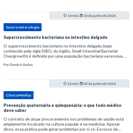
14 min.
10 de junho de 2026
Gastroenterologia
Supercrescimento bacteriano no intestino delgado
O supercrescimento bacteriano no intestino delgado (mais
conhecido pela sigla SIBO, do inglês, Small Intestinal Bacterial
Overgrowth) é definido por uma população bacteriana excessiva.
rata-se de uma forma específica de disbiose do trato digestivo. P
Por
Dimitris Rados
16 min.
03 de junho de 2026
Clínica Médica
Prevenção quaternária e quinquenária: o que todo médico
deve saber
O conceito de atuar precocemente nos problemas de saúde está
amplamente inculcado na cultura popular e na medicina. Apesar
disso, essa prática pode gerar problemas por si só. Excesso de