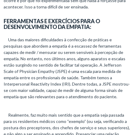
ocorre é por que foi experimentada sem que nada a forçasse para
acontecer. Isso a torna difícil de ser ensinada.
FERRAMENTAS E EXERCÍCIOS PARA O
DESENVOLVIMENTO DA EMPATIA:
Uma das maiores dificuldades à confecção de práticas e
pesquisas que abordem a empatia é a escassez de ferramentas
capazes de medir / mensurar ou serem sensíveis à percepção de
empatia. No entanto, nos últimos anos, alguns aparatos e escalas
estão surgindo no sentido de facilitar tal operação. A Jefferson
Scale of Physician Empathy (JSPE) é uma escala para medida de
empatia entre os profissionais de saúde. Também temos a
Interpersonal Reactivity Index (IRI). Dentre todas, a JSPE mostrou-
se com maior validade, capaz de medir de alguma forma sinais de
empatia que são relevantes para o atendimento do paciente.
Realmente, faz muito mais sentido que a empatia seja passada
para os residentes médicos como “exemplo” (ou seja, verificando a
postura dos preceptores, dos chefes de serviço e seus superiores),
e não algo a ser ensinado e aprendido. Presenciar uma relação