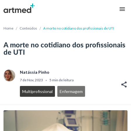
/
/
Home
Conteúdos
A morte no cotidiano dos profissionais de UTI
A morte no cotidiano dos profissionais
de UTI
Natássia Pinho
7 de Nov, 2023
5 min de leitura
•
Multiprofissional
Enfermagem