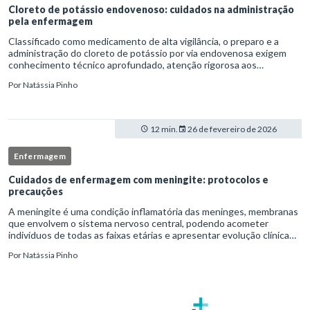
Cloreto de potássio endovenoso: cuidados na administração
pela enfermagem
Classificado como medicamento de alta vigilância, o preparo e a
administração do cloreto de potássio por via endovenosa exigem
conhecimento técnico aprofundado, atenção rigorosa aos
protocolos institucionais e atuação criteriosa da equipe de
Por
Natássia Pinho
enfermag
12 min.
26 de fevereiro de 2026
Enfermagem
Cuidados de enfermagem com meningite: protocolos e
precauções
A meningite é uma condição inflamatória das meninges, membranas
que envolvem o sistema nervoso central, podendo acometer
indivíduos de todas as faixas etárias e apresentar evolução clínica
variável, desde quadros autolimitados até situações de extrem
Por
Natássia Pinho