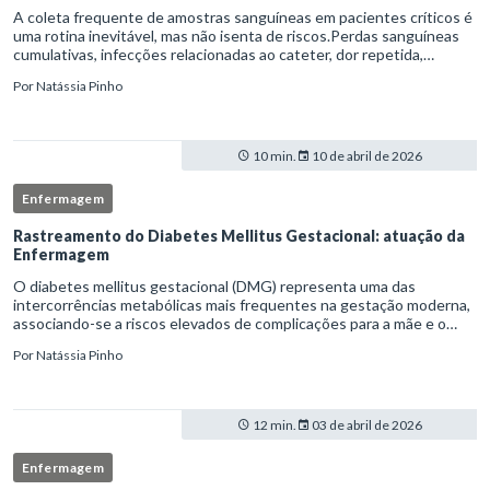
A coleta frequente de amostras sanguíneas em pacientes críticos é
uma rotina inevitável, mas não isenta de riscos.Perdas sanguíneas
cumulativas, infecções relacionadas ao cateter, dor repetida,
necessidade de múltiplas punções e manipulação excessiva
Por
Natássia Pinho
10 min.
10 de abril de 2026
Enfermagem
Rastreamento do Diabetes Mellitus Gestacional: atuação da
Enfermagem
O diabetes mellitus gestacional (DMG) representa uma das
intercorrências metabólicas mais frequentes na gestação moderna,
associando-se a riscos elevados de complicações para a mãe e o
feto quando não identificado precocemente.Neste cenário, o
Por
Natássia Pinho
enferm
12 min.
03 de abril de 2026
Enfermagem