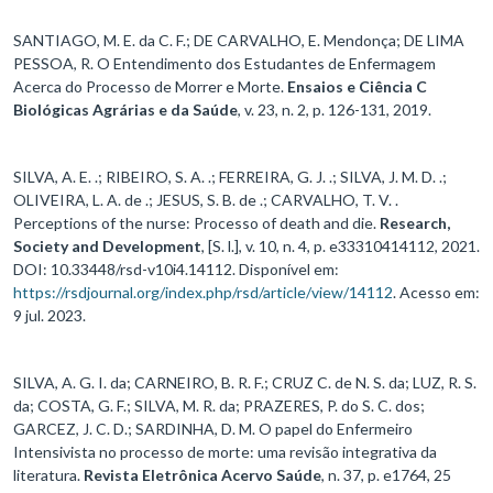
SANTIAGO, M. E. da C. F.; DE CARVALHO, E. Mendonça; DE LIMA
PESSOA, R. O Entendimento dos Estudantes de Enfermagem
Acerca do Processo de Morrer e Morte.
Ensaios e Ciência C
Biológicas Agrárias e da Saúde
, v. 23, n. 2, p. 126-131, 2019.
SILVA, A. E. .; RIBEIRO, S. A. .; FERREIRA, G. J. .; SILVA, J. M. D. .;
OLIVEIRA, L. A. de .; JESUS, S. B. de .; CARVALHO, T. V. .
Perceptions of the nurse: Processo of death and die.
Research,
Society and Development
, [S. l.], v. 10, n. 4, p. e33310414112, 2021.
DOI: 10.33448/rsd-v10i4.14112. Disponível em:
https://rsdjournal.org/index.php/rsd/article/view/14112
. Acesso em:
9 jul. 2023.
SILVA, A. G. I. da; CARNEIRO, B. R. F.; CRUZ C. de N. S. da; LUZ, R. S.
da; COSTA, G. F.; SILVA, M. R. da; PRAZERES, P. do S. C. dos;
GARCEZ, J. C. D.; SARDINHA, D. M. O papel do Enfermeiro
Intensivista no processo de morte: uma revisão integrativa da
literatura.
Revista Eletrônica Acervo Saúde
, n. 37, p. e1764, 25