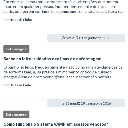
Entende-se como transtornos mentais as alterações que podem
ocorrer em qualquer pessoa, independentemente de raça, cor e
idade, que gerem sofrimento e comprometem a vida social, física e
laboral do indivíduo.Por isso, os transtornos psiquiátricos rep
Por
Natássia Pinho
6 min.
01 de junho de 2026
Enfermagem
Banho no leito: cuidados e rotinas de enfermagem
O banho no leito, frequentemente visto como uma atividade básica
da enfermagem, é, na prática, um momento crítico de cuidado
integral.Além de promover higiene, essa intervenção permite
avaliação clínica detalhada, prevenção de complicações e fortalec
Por
Natássia Pinho
10 min.
29 de maio de 2026
Enfermagem
Como funciona o Sistema VAMP em acessos venosos?