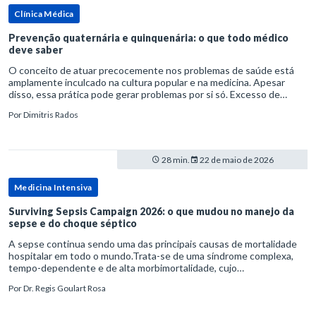
Clínica Médica
Prevenção quaternária e quinquenária: o que todo médico
deve saber
O conceito de atuar precocemente nos problemas de saúde está
amplamente inculcado na cultura popular e na medicina. Apesar
disso, essa prática pode gerar problemas por si só. Excesso de
diagnósticos e de tratamentos podem advir de prevenção excessiva
Por
Dimitris Rados
28 min.
22 de maio de 2026
Medicina Intensiva
Surviving Sepsis Campaign 2026: o que mudou no manejo da
sepse e do choque séptico
A sepse continua sendo uma das principais causas de mortalidade
hospitalar em todo o mundo.Trata-se de uma síndrome complexa,
tempo-dependente e de alta morbimortalidade, cujo
reconhecimento precoce e manejo estruturado são determinantes
Por
Dr. Regis Goulart Rosa
para o desfe