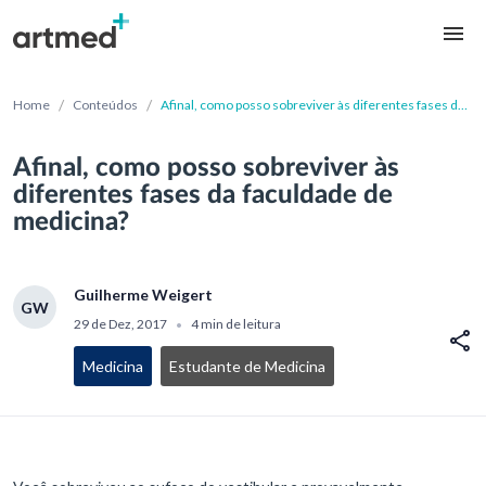
/
/
Home
Conteúdos
Afinal, como posso sobreviver às diferentes fases da
faculdade de medicina?
Afinal, como posso sobreviver às
diferentes fases da faculdade de
medicina?
Guilherme Weigert
GW
29 de Dez, 2017
4 min de leitura
•
Medicina
Estudante de Medicina