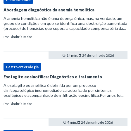
Abordagem diagnóstica da anemia hemolítica
A anemia hemolítica não é uma doença única, mas, na verdade, um
grupo de condições em que se identifica uma destruição aumentada
(precoce) de hemácias que supera a capacidade compensatória da
medula óssea.Como a vida média normal da hemácia é de apro
Por
Dimitris Rados
14 min.
29 de junho de 2026
Gastroenterologia
Esofagite eosinofílica: Diagnóstico e tratamento
A esofagite eosinofílica é definida por um processo
clinicopatológico imunomediado caracterizado por sintomas
esofágicos e acompanhado de infiltração eosinofílica.Por anos foi
considerada uma manifestação dentro do espectro da doença do
Por
Dimitris Rados
refluxo gastr
9 min.
24 de junho de 2026