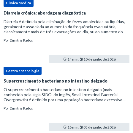
Clínica Médica
Diarreia crônica: abordagem diagnóstica
Diarreia é definida pela eliminação de fezes amolecidas ou líquidas,
geralmente associada ao aumento da frequência evacuatória,
classicamente mais de três evacuações ao dia, ou ao aumento do
volume fecal.Na prática, a consistência das fezes costuma s
Por
Dimitris Rados
14 min.
10 de junho de 2026
Gastroenterologia
Supercrescimento bacteriano no intestino delgado
O supercrescimento bacteriano no intestino delgado (mais
conhecido pela sigla SIBO, do inglês, Small Intestinal Bacterial
Overgrowth) é definido por uma população bacteriana excessiva.
rata-se de uma forma específica de disbiose do trato digestivo. P
Por
Dimitris Rados
16 min.
03 de junho de 2026