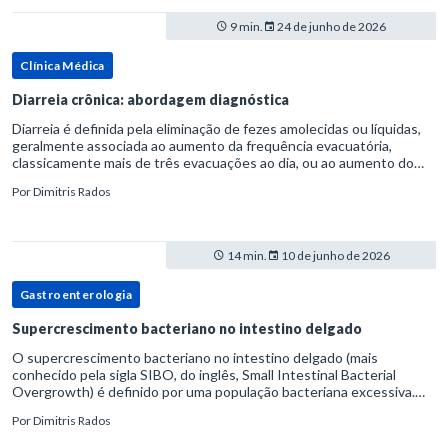
9 min.
24 de junho de 2026
Clínica Médica
Diarreia crônica: abordagem diagnóstica
Diarreia é definida pela eliminação de fezes amolecidas ou líquidas,
geralmente associada ao aumento da frequência evacuatória,
classicamente mais de três evacuações ao dia, ou ao aumento do
volume fecal.Na prática, a consistência das fezes costuma s
Por
Dimitris Rados
14 min.
10 de junho de 2026
Gastroenterologia
Supercrescimento bacteriano no intestino delgado
O supercrescimento bacteriano no intestino delgado (mais
conhecido pela sigla SIBO, do inglês, Small Intestinal Bacterial
Overgrowth) é definido por uma população bacteriana excessiva.
rata-se de uma forma específica de disbiose do trato digestivo. P
Por
Dimitris Rados