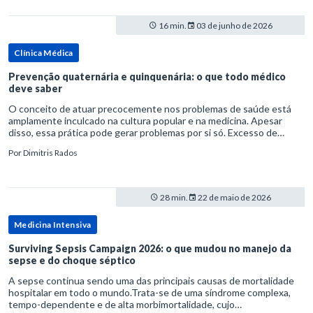
16 min.
03 de junho de 2026
Clínica Médica
Prevenção quaternária e quinquenária: o que todo médico
deve saber
O conceito de atuar precocemente nos problemas de saúde está
amplamente inculcado na cultura popular e na medicina. Apesar
disso, essa prática pode gerar problemas por si só. Excesso de
diagnósticos e de tratamentos podem advir de prevenção excessiva
Por
Dimitris Rados
28 min.
22 de maio de 2026
Medicina Intensiva
Surviving Sepsis Campaign 2026: o que mudou no manejo da
sepse e do choque séptico
A sepse continua sendo uma das principais causas de mortalidade
hospitalar em todo o mundo.Trata-se de uma síndrome complexa,
tempo-dependente e de alta morbimortalidade, cujo