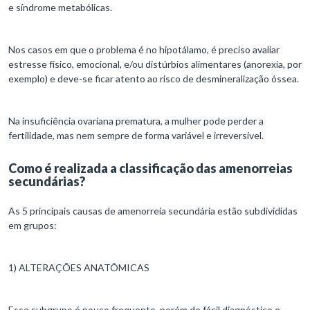
e síndrome metabólicas.
Nos casos em que o problema é no hipotálamo, é preciso avaliar
estresse físico, emocional, e/ou distúrbios alimentares (anorexia, por
exemplo) e deve-se ficar atento ao risco de desmineralização óssea.
Na insuficiência ovariana prematura, a mulher pode perder a
fertilidade, mas nem sempre de forma variável e irreversível.
Como é realizada a classificação das amenorreias
secundárias?
As 5 principais causas de amenorreia secundária estão subdivididas
em grupos:
1) ALTERAÇÕES ANATÔMICAS
Esse subgrupo é pouco frequente, porém de fácil diagnóstico e