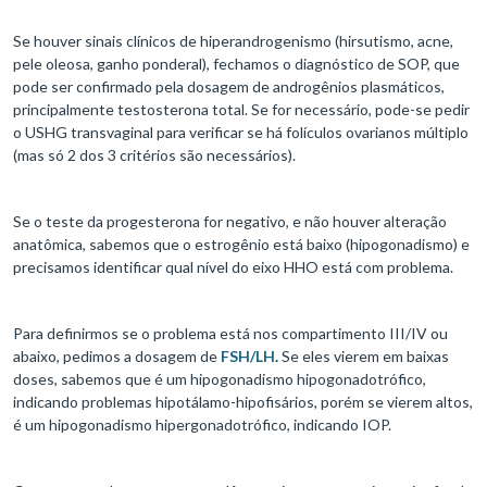
Se houver sinais clínicos de hiperandrogenismo (hirsutismo, acne,
pele oleosa, ganho ponderal), fechamos o diagnóstico de SOP, que
pode ser confirmado pela dosagem de androgênios plasmáticos,
principalmente testosterona total. Se for necessário, pode-se pedir
o USHG transvaginal para verificar se há folículos ovarianos múltiplo
(mas só 2 dos 3 critérios são necessários).
Se o teste da progesterona for negativo, e não houver alteração
anatômica, sabemos que o estrogênio está baixo (hipogonadismo) e
precisamos identificar qual nível do eixo HHO está com problema.
Para definirmos se o problema está nos compartimento III/IV ou
abaixo, pedimos a dosagem de
FSH/LH
.
Se eles vierem em baixas
doses, sabemos que é um hipogonadismo hipogonadotrófico,
indicando problemas hipotálamo-hipofisários, porém se vierem altos,
é um hipogonadismo hipergonadotrófico, indicando IOP.