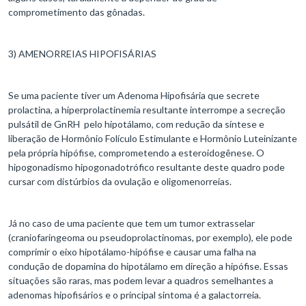
comprometimento das gônadas.
3) AMENORREIAS HIPOFISÁRIAS
Se uma paciente tiver um Adenoma Hipofisária que secrete
prolactina, a hiperprolactinemia resultante interrompe a secreção
pulsátil de GnRH pelo hipotálamo, com redução da síntese e
liberação de Hormônio Folículo Estimulante e Hormônio Luteinizante
pela própria hipófise, comprometendo a esteroidogênese. O
hipogonadismo hipogonadotrófico resultante deste quadro pode
cursar com distúrbios da ovulação e oligomenorreias.
Já no caso de uma paciente que tem um tumor extrasselar
(craniofaringeoma ou pseudoprolactinomas, por exemplo), ele pode
comprimir o eixo hipotálamo-hipófise e causar uma falha na
condução de dopamina do hipotálamo em direção a hipófise. Essas
situações são raras, mas podem levar a quadros semelhantes a
adenomas hipofisários e o principal sintoma é a galactorreia.