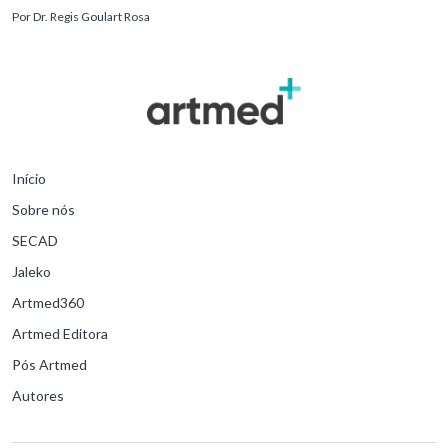
reconhecimento precoce e manejo estruturado são determinantes
Por
Dr. Regis Goulart Rosa
para o desfe
Início
Sobre nós
SECAD
Jaleko
Artmed360
Artmed Editora
Pós Artmed
Autores