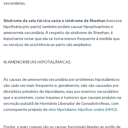
secundárias.
Síndrome da sela túrcica vazia e síndrome de Sheehan
(necrose
hipofisária pós-parto) também podem causar hipopituarismo e
amenorreia secundária. A respeito da síndrome de Sheehan, é
importante notar que ela se torna menos frequente à medida que
os serviços de assistência ao parto são ampliados.
4) AMENORREIAS HIPOTALÂMICAS
As causas de amenorreia secundária por problemas hipotalâmicos
são cada vez mais frequente e, geralmente, não são causadas por
distúrbios primários do hipotálamo, mas por eventos secundários
que o acometem, como traumas e tumores que causam prejuízo na
secreção pulsátil de Hormônio Liberador de Gonadotrofinas, com
consequente prejuízo do
eixo hipotálamo-hipófise-ovário (HHO)
.
Porém, o mais comum são as causas funcionais ligadas ao estilo de