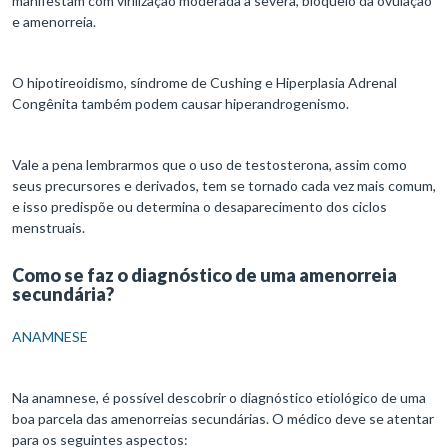
manifestam com virilização moderada a severa, bloqueio da ovulação
e amenorreia.
O hipotireoidismo, síndrome de Cushing e Hiperplasia Adrenal
Congênita também podem causar hiperandrogenismo.
Vale a pena lembrarmos que o uso de testosterona, assim como
seus precursores e derivados, tem se tornado cada vez mais comum,
e isso predispõe ou determina o desaparecimento dos ciclos
menstruais.
Como se faz o diagnóstico de uma amenorreia
secundária?
ANAMNESE
Na anamnese, é possível descobrir o diagnóstico etiológico de uma
boa parcela das amenorreias secundárias. O médico deve se atentar
para os seguintes aspectos: