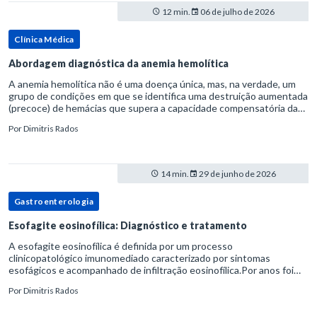
12 min.
06 de julho de 2026
Clínica Médica
Abordagem diagnóstica da anemia hemolítica
A anemia hemolítica não é uma doença única, mas, na verdade, um
grupo de condições em que se identifica uma destruição aumentada
(precoce) de hemácias que supera a capacidade compensatória da
medula óssea.Como a vida média normal da hemácia é de apro
Por
Dimitris Rados
14 min.
29 de junho de 2026
Gastroenterologia
Esofagite eosinofílica: Diagnóstico e tratamento
A esofagite eosinofílica é definida por um processo
clinicopatológico imunomediado caracterizado por sintomas
esofágicos e acompanhado de infiltração eosinofílica.Por anos foi
considerada uma manifestação dentro do espectro da doença do
Por
Dimitris Rados
refluxo gastr