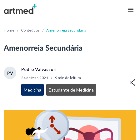
/
/
Home
Conteúdos
Amenorreia Secundária
Amenorreia Secundária
Pedro Valvassori
PV
24 de Mar, 2021
9 min de leitura
•
Medicina
Estudante de Medicina