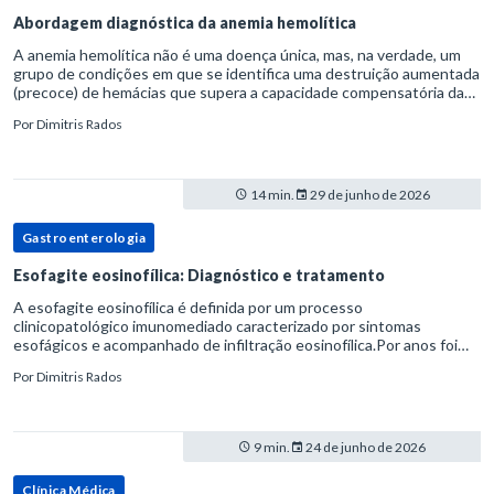
Abordagem diagnóstica da anemia hemolítica
A anemia hemolítica não é uma doença única, mas, na verdade, um
grupo de condições em que se identifica uma destruição aumentada
(precoce) de hemácias que supera a capacidade compensatória da
medula óssea.Como a vida média normal da hemácia é de apro
Por
Dimitris Rados
14 min.
29 de junho de 2026
Gastroenterologia
Esofagite eosinofílica: Diagnóstico e tratamento
A esofagite eosinofílica é definida por um processo
clinicopatológico imunomediado caracterizado por sintomas
esofágicos e acompanhado de infiltração eosinofílica.Por anos foi
considerada uma manifestação dentro do espectro da doença do
Por
Dimitris Rados
refluxo gastr
9 min.
24 de junho de 2026
Clínica Médica