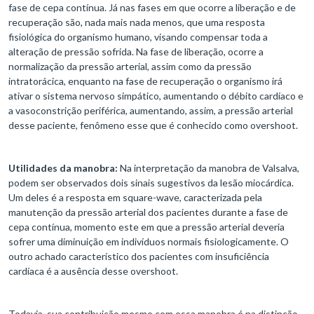
fase de cepa contínua. Já nas fases em que ocorre a liberação e de
recuperação são, nada mais nada menos, que uma resposta
fisiológica do organismo humano, visando compensar toda a
alteração de pressão sofrida. Na fase de liberação, ocorre a
normalização da pressão arterial, assim como da pressão
intratorácica, enquanto na fase de recuperação o organismo irá
ativar o sistema nervoso simpático, aumentando o débito cardíaco e
a vasoconstrição periférica, aumentando, assim, a pressão arterial
desse paciente, fenômeno esse que é conhecido como overshoot.
Utilidades da manobra:
Na interpretação da manobra de Valsalva,
podem ser observados dois sinais sugestivos da lesão miocárdica.
Um deles é a resposta em square-wave, caracterizada pela
manutenção da pressão arterial dos pacientes durante a fase de
cepa contínua, momento este em que a pressão arterial deveria
sofrer uma diminuição em indivíduos normais fisiologicamente. O
outro achado característico dos pacientes com insuficiência
cardíaca é a ausência desse overshoot.
Todavia, sua contribuição mesmo com essa manobra é na distinção