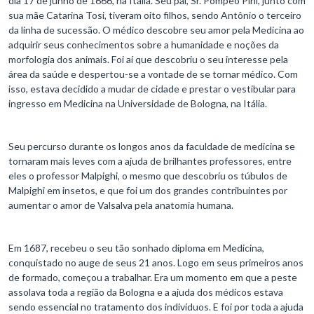
dia 17 de junho de 1666, na Itália. Seu pai, Sr. Pompeo Pini, junto com
sua mãe Catarina Tosi, tiveram oito filhos, sendo Antônio o terceiro
da linha de sucessão. O médico descobre seu amor pela Medicina ao
adquirir seus conhecimentos sobre a humanidade e noções da
morfologia dos animais. Foi aí que descobriu o seu interesse pela
área da saúde e despertou-se a vontade de se tornar médico. Com
isso, estava decidido a mudar de cidade e prestar o vestibular para
ingresso em Medicina na Universidade de Bologna, na Itália.
Seu percurso durante os longos anos da faculdade de medicina se
tornaram mais leves com a ajuda de brilhantes professores, entre
eles o professor Malpighi, o mesmo que descobriu os túbulos de
Malpighi em insetos, e que foi um dos grandes contribuintes por
aumentar o amor de Valsalva pela anatomia humana.
Em 1687, recebeu o seu tão sonhado diploma em Medicina,
conquistado no auge de seus 21 anos. Logo em seus primeiros anos
de formado, começou a trabalhar. Era um momento em que a peste
assolava toda a região da Bologna e a ajuda dos médicos estava
sendo essencial no tratamento dos indivíduos. E foi por toda a ajuda