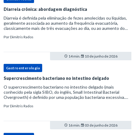
Diarreia crônica: abordagem diagnóstica
Diarreia é definida pela eliminação de fezes amolecidas ou líquidas,
geralmente associada ao aumento da frequência evacuatória,
classicamente mais de três evacuações ao dia, ou ao aumento do
volume fecal.Na prática, a consistência das fezes costuma s
Por
Dimitris Rados
14 min.
10 de junho de 2026
Gastroenterologia
Supercrescimento bacteriano no intestino delgado
O supercrescimento bacteriano no intestino delgado (mais
conhecido pela sigla SIBO, do inglês, Small Intestinal Bacterial
Overgrowth) é definido por uma população bacteriana excessiva.
rata-se de uma forma específica de disbiose do trato digestivo. P
Por
Dimitris Rados
16 min.
03 de junho de 2026