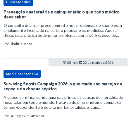
Clínica Médica
Prevenção quaternária e quinquenária: o que todo médico
deve saber
O conceito de atuar precocemente nos problemas de saúde está
amplamente inculcado na cultura popular e na medicina. Apesar
disso, essa prática pode gerar problemas por si só. Excesso de
diagnósticos e de tratamentos podem advir de prevenção excessiva
Por
Dimitris Rados
28 min.
22 de maio de 2026
Medicina Intensiva
Surviving Sepsis Campaign 2026: o que mudou no manejo da
sepse e do choque séptico
A sepse continua sendo uma das principais causas de mortalidade
hospitalar em todo o mundo.Trata-se de uma síndrome complexa,
tempo-dependente e de alta morbimortalidade, cujo
reconhecimento precoce e manejo estruturado são determinantes
Por
Dr. Regis Goulart Rosa
para o desfe