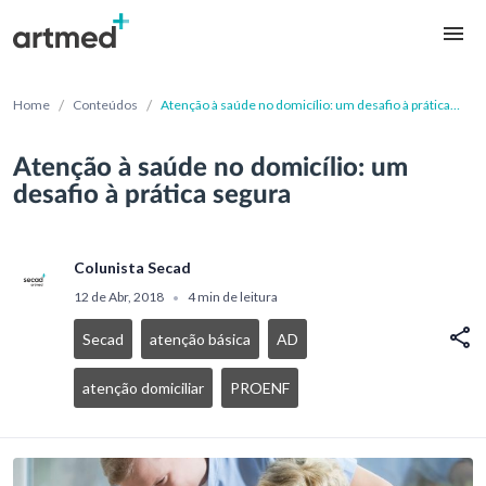
/
/
Home
Conteúdos
Atenção à saúde no domicílio: um desafio à prática
segura
Atenção à saúde no domicílio: um
desafio à prática segura
Colunista Secad
12 de Abr, 2018
4 min de leitura
•
Secad
atenção básica
AD
atenção domiciliar
PROENF