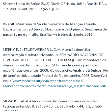
Sistema Único de Saúde (SUS). Diário Oficial da União , Brasília, DF, v.
1, n. 208, 28 out. 2011. Seção 1. p. 44.
BRASIL. Ministério da Saúde. Secretaria de Atenção à Saúde.
Departamento de Atenção Hospitalar e de Urgência.
Segurança do
paciente no domicílio
. Brasília: Ministério da Saúde, 2016
MERHY, E. E.; FEUERWERKER, L. C. M. Atenção domiciliar:
medicalização e substitutividade. In: SEMINARIO NACIONAL DE
DIVULGACAO DOS RESULTADOS DA PESQUISA: implantação de
atenção domiciliar no âmbito do SUS – modelagem a partir das
experiências correntes, 2008, Rio de Janeiro.
Anais eletrônicos.
Rio
de Janeiro: Universidade Federal do Rio de Janeiro, 2008. Disponível
em: </
www.medicina.ufrj.br/micropolitica/pesquisas/
atencaodomiciliar/textos/ad-medicalizacao_e_substitutividade.pdf
>.
SILVA, K. L. et al. Atenção domiciliar como mudança do modelo
tecnoassistencial.
R. Saúde Pública
, São Paulo, v. 44, n. 1, p. 166-