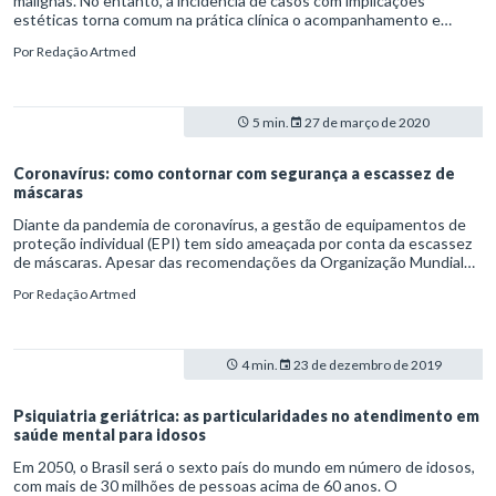
malignas. No entanto, a incidência de casos com implicações
estéticas torna comum na prática clínica o acompanhamento e
remoção desses tumores.
Por
Redação Artmed
5 min.
27 de março de 2020
Coronavírus: como contornar com segurança a escassez de
máscaras
Diante da pandemia de coronavírus, a gestão de equipamentos de
proteção individual (EPI) tem sido ameaçada por conta da escassez
de máscaras. Apesar das recomendações da Organização Mundial
da Saúde (OMS) e do Ministério da Saúde quanto ao uso restrito de
Por
Redação Artmed
respiradores dos tipos N95 e PFF2 a profissionais de saúde e
pacientes infectados, muitas pessoas acabam estocando o artigo
em casa.
4 min.
23 de dezembro de 2019
Psiquiatria geriátrica: as particularidades no atendimento em
saúde mental para idosos
Em 2050, o Brasil será o sexto país do mundo em número de idosos,
com mais de 30 milhões de pessoas acima de 60 anos. O