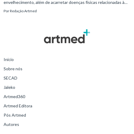
envelhecimento, além de acarretar doenças físicas relacionadas à
passagem do tempo, vem acompanhado de mudanças nos padrões
Por
Redação Artmed
de vida do indivíduo. A combinação entre alterações biológicas e
comportamentais pode levar ao surgimento de transtornos mentais,
como a depressão crônica e a demência. E é aí que entra o papel
importante da psiquiatria geriátrica.
Início
Sobre nós
SECAD
Jaleko
Artmed360
Artmed Editora
Pós Artmed
Autores