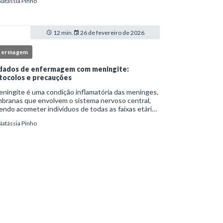
Natássia Pinho
itucionais e atuação criteriosa da equipe de
ermag
12 min.
26 de fevereiro de 2026
fermagem
dados de enfermagem com meningite:
tocolos e precauções
ningite é uma condição inflamatória das meninges,
branas que envolvem o sistema nervoso central,
ndo acometer indivíduos de todas as faixas etárias
resentar evolução clínica variável, desde quadros
Natássia Pinho
limitados até situações de extrem