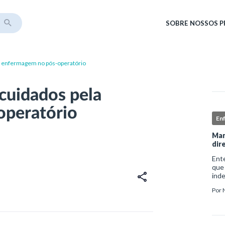
SOBRE
NOSSOS 
ela enfermagem no pós-operatório
 cuidados pela
operatório
En
Man
dir
Ent
que
ind
sofr
Por
do i