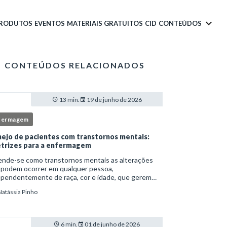
PRODUTOS
EVENTOS
MATERIAIS GRATUITOS
CID
CONTEÚDOS
CONTEÚDOS RELACIONADOS
13 min.
19 de junho de 2026
fermagem
ejo de pacientes com transtornos mentais:
etrizes para a enfermagem
ende-se como transtornos mentais as alterações
 podem ocorrer em qualquer pessoa,
ependentemente de raça, cor e idade, que gerem
imento e comprometem a vida social, física e laboral
Natássia Pinho
ndivíduo.Por isso, os transtornos psiquiátricos rep
6 min.
01 de junho de 2026