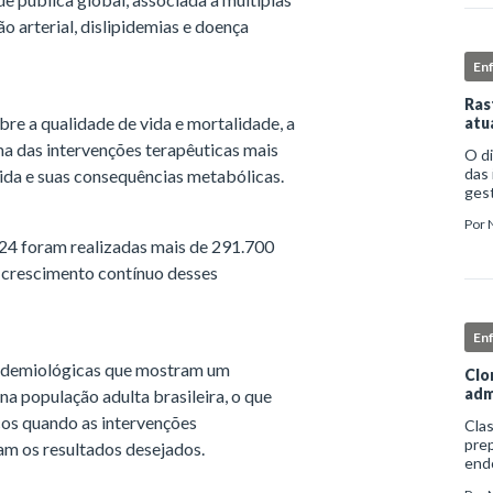
 arterial, dislipidemias e doença
En
Ras
bre a qualidade de vida e mortalidade, a
atu
ma das intervenções terapêuticas mais
O d
das 
ida e suas consequências metabólicas.
gest
comp
Por
iden
24 foram realizadas mais de 291.700
o crescimento contínuo desses
En
pidemiológicas que mostram um
Clo
adm
a população adulta brasileira, o que
cos quando as intervenções
Clas
prep
m os resultados desejados.
end
apro