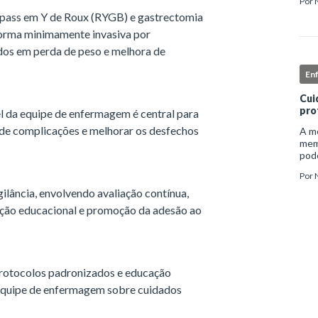
Por
inst
bypass em Y de Roux (RYGB) e gastrectomia
enf
 forma minimamente invasiva por
os em perda de peso e melhora de
En
Cui
pro
l da equipe de enfermagem é central para
s de complicações e melhorar os desfechos
A me
mem
pode
e ap
Por
auto
ilância, envolvendo avaliação contínua,
ação educacional e promoção da adesão ao
protocolos padronizados e educação
equipe de enfermagem sobre cuidados