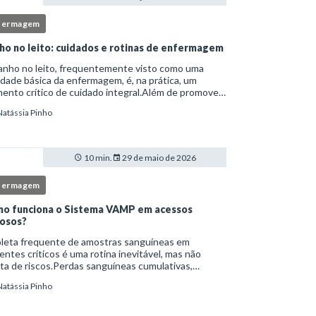
fermagem
ho no leito: cuidados e rotinas de enfermagem
anho no leito, frequentemente visto como uma
idade básica da enfermagem, é, na prática, um
nto crítico de cuidado integral.Além de promover
ene, essa intervenção permite avaliação clínica
Natássia Pinho
lhada, prevenção de complicações e fortalec
10 min.
29 de maio de 2026
fermagem
o funciona o Sistema VAMP em acessos
osos?
oleta frequente de amostras sanguíneas em
entes críticos é uma rotina inevitável, mas não
ta de riscos.Perdas sanguíneas cumulativas,
cções relacionadas ao cateter, dor repetida,
Natássia Pinho
essidade de múltiplas punções e manipulação
essiva