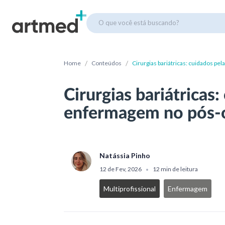
O que você está buscando?
/
/
Home
Conteúdos
Cirurgias bariátricas: cuidados p
Cirurgias bariátricas:
enfermagem no pós-
Natássia Pinho
12 de Fev, 2026
12 min de leitura
•
Multiprofissional
Enfermagem