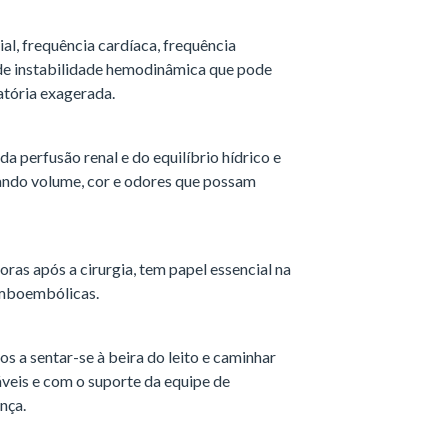
ial, frequência cardíaca, frequência
 de instabilidade hemodinâmica que pode
atória exagerada.
da perfusão renal e do equilíbrio hídrico e
ndo volume, cor e odores que possam
oras após a cirurgia, tem papel essencial na
omboembólicas.
 a sentar-se à beira do leito e caminhar
áveis e com o suporte da equipe de
nça.