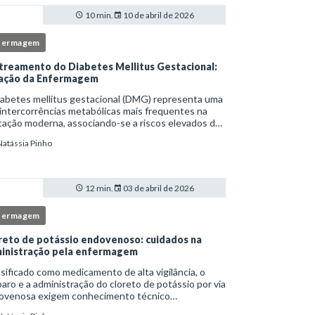
10 min.
10 de abril de 2026
fermagem
treamento do Diabetes Mellitus Gestacional:
ação da Enfermagem
iabetes mellitus gestacional (DMG) representa uma
intercorrências metabólicas mais frequentes na
ação moderna, associando-se a riscos elevados de
licações para a mãe e o feto quando não
Natássia Pinho
tificado precocemente.Neste cenário, o enferm
12 min.
03 de abril de 2026
fermagem
reto de potássio endovenoso: cuidados na
inistração pela enfermagem
sificado como medicamento de alta vigilância, o
aro e a administração do cloreto de potássio por via
ovenosa exigem conhecimento técnico
fundado, atenção rigorosa aos protocolos