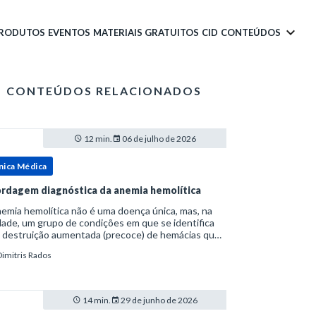
PRODUTOS
EVENTOS
MATERIAIS GRATUITOS
CID
CONTEÚDOS
CONTEÚDOS RELACIONADOS
12 min.
06 de julho de 2026
nica Médica
rdagem diagnóstica da anemia hemolítica
emia hemolítica não é uma doença única, mas, na
ade, um grupo de condições em que se identifica
 destruição aumentada (precoce) de hemácias que
era a capacidade compensatória da medula
Dimitris Rados
a.Como a vida média normal da hemácia é de apro
14 min.
29 de junho de 2026