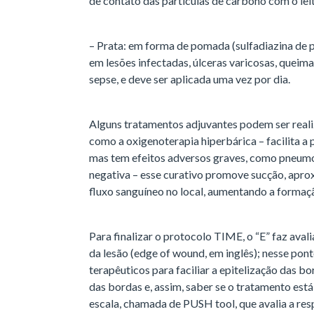
de contato das partículas de carbono com o leit
– Prata: em forma de pomada (sulfadiazina de pr
em lesões infectadas, úlceras varicosas, queim
sepse, e deve ser aplicada uma vez por dia.
Alguns tratamentos adjuvantes podem ser reali
como a oxigenoterapia hiperbárica – facilita a 
mas tem efeitos adversos graves, como pneumo
negativa – esse curativo promove sucção, apro
fluxo sanguíneo no local, aumentando a formaçã
Para finalizar o protocolo TIME, o “E” faz aval
da lesão (edge of wound, em inglês); nesse pon
terapêuticos para faciliar a epitelização das bo
das bordas e, assim, saber se o tratamento está
escala, chamada de PUSH tool, que avalia a res