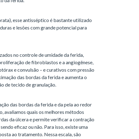
o da ferida.
ata), esse antisséptico é bastante utilizado
aduras e lesões com grande potencial para
zados no controle de umidade da ferida,
proliferação de fibroblastos e a angiogênese,
tórax e convulsão – e curativos com pressão
ximação das bordas da ferida e aumenta o
o de tecido de granulação.
iação das bordas da ferida e da pela ao redor
to, avaliamos quais os melhores métodos
rdas da úlcera e permite verificar a contração
 sendo eficaz ou não. Para isso, existe uma
posta ao tratamento. Nessa escala, são