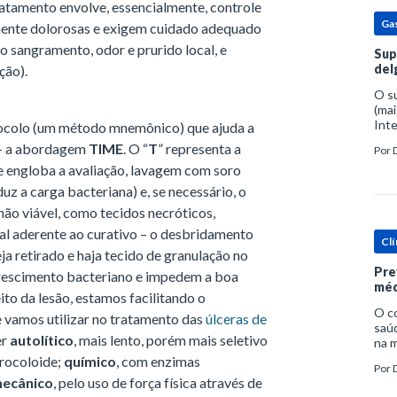
tratamento envolve, essencialmente, controle
Ga
mente dolorosas e exigem cuidado adequado
mo sangramento, odor e prurido local, e
Sup
del
ção).
O s
(mai
Inte
tocolo (um método mnemônico) que ajuda a
popu
 – a abordagem
TIME
. O “
T
” representa a
Por
espe
) e engloba a avaliação, lavagem com soro
uz a carga bacteriana) e, se necessário, o
ão viável, como tecidos necróticos,
ial aderente ao curativo – o desbridamento
Clí
ja retirado e haja tecido de granulação no
Pre
crescimento bacteriano e impedem a boa
méd
eito da lesão, estamos facilitando o
O c
 vamos utilizar no tratamento das
úlceras de
saúd
er
autolítico
, mais lento, porém mais seletivo
na m
prob
drocoloide;
químico
, com enzimas
Por
tra
ecânico
, pelo uso de força física através de