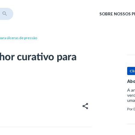
SOBRE
NOSSOS 
ara úlceras de pressão
or curativo para
Clí
Abo
A an
verd
uma
sup
Por
ósse