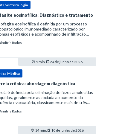
stroenterologia
fagite eosinofílica: Diagnóstico e tratamento
ofagite eosinofílica é definida por um processo
icopatológico imunomediado caracterizado por
omas esofágicos e acompanhado de infiltração
nofílica.Por anos foi considerada uma manifestação
Dimitris Rados
ro do espectro da doença do refluxo gastr
9 min.
24 de junho de 2026
nica Médica
rreia crônica: abordagem diagnóstica
reia é definida pela eliminação de fezes amolecidas
íquidas, geralmente associada ao aumento da
uência evacuatória, classicamente mais de três
uações ao dia, ou ao aumento do volume fecal.Na
Dimitris Rados
ica, a consistência das fezes costuma s
14 min.
10 de junho de 2026