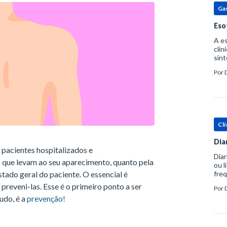
Ga
Eso
A es
clin
sint
eosi
Por
dent
Clí
Dia
 pacientes hospitalizados e
Diar
co que levam ao seu aparecimento, quanto pela
ou l
tado geral do paciente. O essencial é
freq
evac
reveni-las. Esse é o primeiro ponto a ser
Por
prát
udo, é a
prevenção!