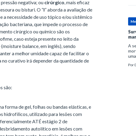
 pressão negativa; ou
cirúrgico
, mais eficaz
esoura ou bisturi. O “
I
” aborda a avaliação de
s) e a necessidade de uso tópico e/ou sistêmico
Me
icação bacteriana, que impede o processo de
mento cirúrgico ou químico são os
Sur
man
fime, caso esteja presente no leito da
 (moisture balance, em inglês), sendo
A se
mort
manter a melhor umidade capaz de facilitar o
uma
da no curativo irá depender da quantidade de
mor
Por
D
man
s são:
a forma de gel, folhas ou bandas elásticas, e
 hidrofílicos, utilizado para lesões com
erencialmente ATÉ estágio 2 de
 desbridamento autolítico em lesões com
ura tem bom custo-benefício, é melhor que o