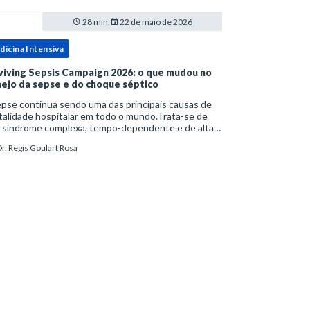
28 min.
22 de maio de 2026
dicina Intensiva
viving Sepsis Campaign 2026: o que mudou no
ejo da sepse e do choque séptico
pse continua sendo uma das principais causas de
alidade hospitalar em todo o mundo.Trata-se de
 síndrome complexa, tempo-dependente e de alta
bimortalidade, cujo reconhecimento precoce e
r. Regis Goulart Rosa
ejo estruturado são determinantes para o desfe