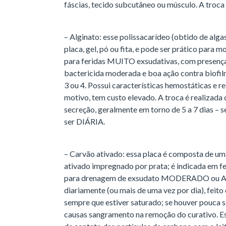
fáscias, tecido subcutâneo ou músculo. A troca 
– Alginato: esse polissacarídeo (obtido de alg
placa, gel, pó ou fita, e pode ser prático para 
para feridas MUITO exsudativas, com presença 
bactericida moderada e boa ação contra biofil
3 ou 4. Possui características hemostáticas e r
motivo, tem custo elevado. A troca é realizada
secreção, geralmente em torno de 5 a 7 dias – se
ser DIÁRIA.
– Carvão ativado: essa placa é composta de uma
ativado impregnado por prata; é indicada em fe
para drenagem de exsudato MODERADO ou A
diariamente (ou mais de uma vez por dia), feit
sempre que estiver saturado; se houver pouca se
causas sangramento na remoção do curativo. E