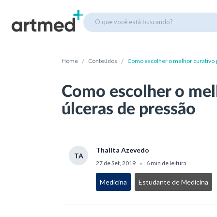
O que você está buscando?
/
/
Home
Conteúdos
Como escolher o melhor curativo p
Como escolher o melh
úlceras de pressão
Thalita Azevedo
TA
27 de Set, 2019
6 min de leitura
•
Medicina
Estudante de Medicina