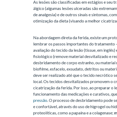
As lesões são classificadas em estágios e seu 
álgico (algumas lesões ulceradas são extrema
de analgesia) e de outros sinais e sintomas, co
otimização da dieta (visando a melhor cicatriza
Na abordagem direta da ferida, existe um pro
lembrar os passos importantes do tratamento
avaliação do tecido da lesão (tissue, em inglês
fisiológico (remove material desvitalizado e red
desbridamento de corpo estranho, ou material n
biofilme, esfacelo, exsudato, detritos ou mater
deve ser realizado até que o tecido necrótico se
local. Os tecidos desvitalizados promovem o 
cicatrização da ferida. Por isso, ao preparar o l
funcionamento das medicações e curativos, que
pressão
. O processo de desbridamento pode s
e confortável, através do uso de higrogel ou hi
proteolíticas, como a papaína e a colagenase;
m