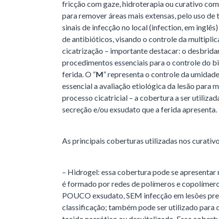
fricção com gaze, hidroterapia ou curativo com
para remover áreas mais extensas, pelo uso de t
sinais de infecção no local (infection, em inglê
de antibióticos, visando o controle da multipl
cicatrização – importante destacar: o desbrida
procedimentos essenciais para o controle do bio
ferida. O “
M
” representa o controle da umidade
essencial a avaliação etiológica da lesão para 
processo cicatricial – a cobertura a ser utiliza
secreção e/ou exsudato que a ferida apresenta.
As principais coberturas utilizadas nos curativo
– Hidrogel: essa cobertura pode se apresentar n
é formado por redes de polímeros e copolímeros
POUCO exsudato, SEM infecção em lesões pref
classificação; também pode ser utilizado para
tecido necrótico ou desvitalizado. Essa cobert