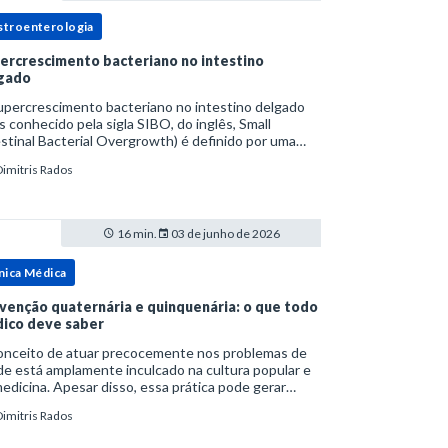
stroenterologia
ercrescimento bacteriano no intestino
gado
upercrescimento bacteriano no intestino delgado
s conhecido pela sigla SIBO, do inglês, Small
stinal Bacterial Overgrowth) é definido por uma
lação bacteriana excessiva. rata-se de uma forma
Dimitris Rados
cífica de disbiose do trato digestivo. P
16 min.
03 de junho de 2026
nica Médica
venção quaternária e quinquenária: o que todo
ico deve saber
onceito de atuar precocemente nos problemas de
e está amplamente inculcado na cultura popular e
edicina. Apesar disso, essa prática pode gerar
lemas por si só. Excesso de diagnósticos e de
Dimitris Rados
tamentos podem advir de prevenção excessiva