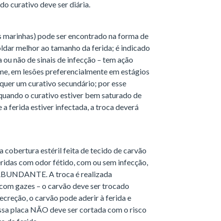
do curativo deve ser diária.
as marinhas) pode ser encontrado na forma de
moldar melhor ao tamanho da ferida; é indicado
ou não de sinais de infecção – tem ação
me, em lesões preferencialmente em estágios
equer um curativo secundário; por esse
 quando o curativo estiver bem saturado de
 a ferida estiver infectada, a troca deverá
 cobertura estéril feita de tecido de carvão
ridas com odor fétido, com ou sem infecção,
BUNDANTE. A troca é realizada
o com gazes – o carvão deve ser trocado
creção, o carvão pode aderir à ferida e
ssa placa NÃO deve ser cortada com o risco