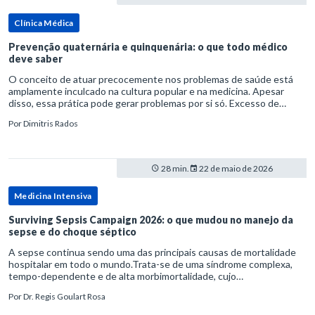
Clínica Médica
Prevenção quaternária e quinquenária: o que todo médico
deve saber
O conceito de atuar precocemente nos problemas de saúde está
amplamente inculcado na cultura popular e na medicina. Apesar
disso, essa prática pode gerar problemas por si só. Excesso de
diagnósticos e de tratamentos podem advir de prevenção excessiva
Por
Dimitris Rados
28 min.
22 de maio de 2026
Medicina Intensiva
Surviving Sepsis Campaign 2026: o que mudou no manejo da
sepse e do choque séptico
A sepse continua sendo uma das principais causas de mortalidade
hospitalar em todo o mundo.Trata-se de uma síndrome complexa,
tempo-dependente e de alta morbimortalidade, cujo
reconhecimento precoce e manejo estruturado são determinantes
Por
Dr. Regis Goulart Rosa
para o desfe