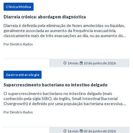
Clínica Médica
Diarreia crônica: abordagem diagnóstica
Diarreia é definida pela eliminação de fezes amolecidas ou líquidas,
geralmente associada ao aumento da frequência evacuatória,
classicamente mais de três evacuações ao dia, ou ao aumento do
volume fecal.Na prática, a consistência das fezes costuma s
Por
Dimitris Rados
14 min.
10 de junho de 2026
Gastroenterologia
Supercrescimento bacteriano no intestino delgado
O supercrescimento bacteriano no intestino delgado (mais
conhecido pela sigla SIBO, do inglês, Small Intestinal Bacterial
Overgrowth) é definido por uma população bacteriana excessiva.
rata-se de uma forma específica de disbiose do trato digestivo. P
Por
Dimitris Rados
16 min.
03 de junho de 2026