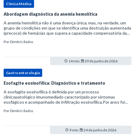
Clínica Médica
Abordagem diagnóstica da anemia hemolítica
A anemia hemolítica não é uma doença única, mas, na verdade, um
grupo de condições em que se identifica uma destruição aumentada
(precoce) de hemácias que supera a capacidade compensatória da
medula óssea.Como a vida média normal da hemácia é de apro
Por
Dimitris Rados
14 min.
29 de junho de 2026
Gastroenterologia
Esofagite eosinofílica: Diagnóstico e tratamento
A esofagite eosinofílica é definida por um processo
clinicopatológico imunomediado caracterizado por sintomas
esofágicos e acompanhado de infiltração eosinofílica.Por anos foi
considerada uma manifestação dentro do espectro da doença do
Por
Dimitris Rados
refluxo gastr
9 min.
24 de junho de 2026