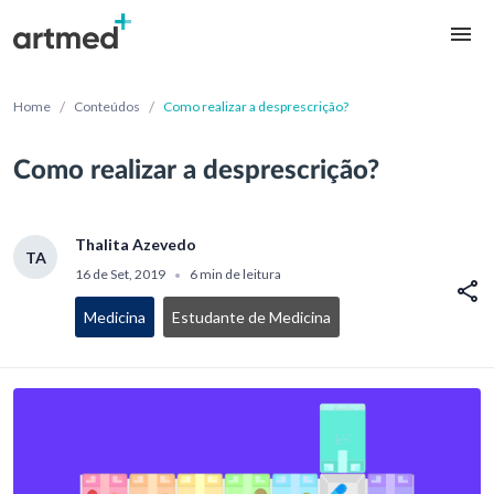
/
/
Home
Conteúdos
Como realizar a desprescrição?
Como realizar a desprescrição?
Thalita Azevedo
TA
16 de Set, 2019
6 min de leitura
•
Medicina
Estudante de Medicina