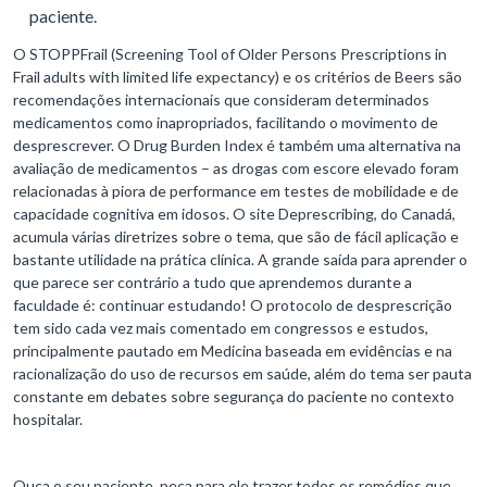
paciente.
O STOPPFrail (Screening Tool of Older Persons Prescriptions in
Frail adults with limited life expectancy) e os critérios de Beers são
recomendações internacionais que consideram determinados
medicamentos como inapropriados, facilitando o movimento de
desprescrever. O Drug Burden Index é também uma alternativa na
avaliação de medicamentos – as drogas com escore elevado foram
relacionadas à piora de performance em testes de mobilidade e de
capacidade cognitiva em idosos. O site Deprescribing, do Canadá,
acumula várias diretrizes sobre o tema, que são de fácil aplicação e
bastante utilidade na prática clínica. A grande saída para aprender o
que parece ser contrário a tudo que aprendemos durante a
faculdade é: continuar estudando! O protocolo de desprescrição
tem sido cada vez mais comentado em congressos e estudos,
principalmente pautado em Medicina baseada em evidências e na
racionalização do uso de recursos em saúde, além do tema ser pauta
constante em debates sobre segurança do paciente no contexto
hospitalar.
Ouça o seu paciente, peça para ele trazer todos os remédios que