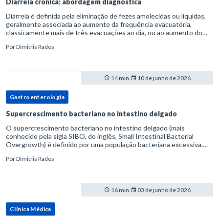
Diarreia crônica: abordagem diagnóstica
Diarreia é definida pela eliminação de fezes amolecidas ou líquidas,
geralmente associada ao aumento da frequência evacuatória,
classicamente mais de três evacuações ao dia, ou ao aumento do
volume fecal.Na prática, a consistência das fezes costuma s
Por
Dimitris Rados
14 min.
10 de junho de 2026
Gastroenterologia
Supercrescimento bacteriano no intestino delgado
O supercrescimento bacteriano no intestino delgado (mais
conhecido pela sigla SIBO, do inglês, Small Intestinal Bacterial
Overgrowth) é definido por uma população bacteriana excessiva.
rata-se de uma forma específica de disbiose do trato digestivo. P
Por
Dimitris Rados
16 min.
03 de junho de 2026
Clínica Médica