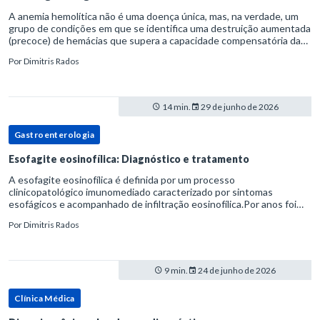
A anemia hemolítica não é uma doença única, mas, na verdade, um
grupo de condições em que se identifica uma destruição aumentada
(precoce) de hemácias que supera a capacidade compensatória da
medula óssea.Como a vida média normal da hemácia é de apro
Por
Dimitris Rados
14 min.
29 de junho de 2026
Gastroenterologia
Esofagite eosinofílica: Diagnóstico e tratamento
A esofagite eosinofílica é definida por um processo
clinicopatológico imunomediado caracterizado por sintomas
esofágicos e acompanhado de infiltração eosinofílica.Por anos foi
considerada uma manifestação dentro do espectro da doença do
Por
Dimitris Rados
refluxo gastr
9 min.
24 de junho de 2026
Clínica Médica