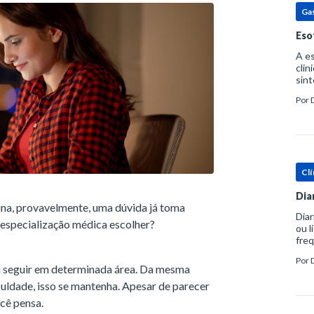
Ga
Eso
A es
clin
sint
eosi
Por
dent
Clí
Dia
na, provavelmente, uma dúvida já toma
Diar
especialização médica escolher?
ou l
freq
evac
Por
prát
a seguir em determinada área. Da mesma
culdade, isso se mantenha. Apesar de parecer
cê pensa.