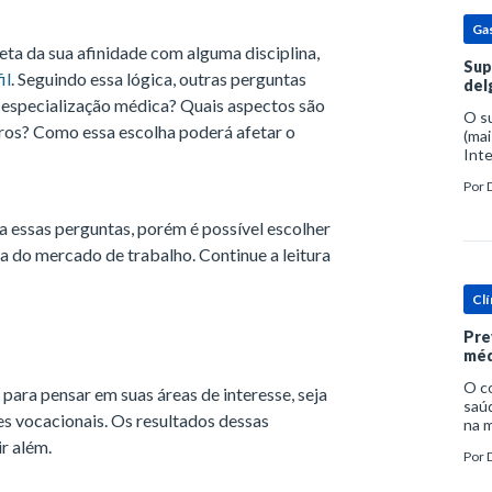
Ga
ta da sua afinidade com alguma disciplina,
Sup
il
. Seguindo essa lógica, outras perguntas
del
a especialização médica? Quais aspectos são
O s
iros? Como essa escolha poderá afetar o
(mai
Inte
popu
Por
espe
a essas perguntas, porém é possível escolher
ta do mercado de trabalho. Continue a leitura
Clí
Pre
méd
O c
para pensar em suas áreas de interesse, seja
saúd
es vocacionais. Os resultados dessas
na m
prob
r além.
Por
tra