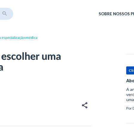
SOBRE
NOSSOS 
a especialização médica
 escolher uma
a
Clí
Abo
A an
verd
uma
sup
Por
ósse