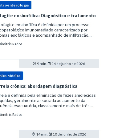
stroenterologia
fagite eosinofílica: Diagnóstico e tratamento
ofagite eosinofílica é definida por um processo
icopatológico imunomediado caracterizado por
omas esofágicos e acompanhado de infiltração
nofílica.Por anos foi considerada uma manifestação
Dimitris Rados
ro do espectro da doença do refluxo gastr
9 min.
24 de junho de 2026
nica Médica
rreia crônica: abordagem diagnóstica
reia é definida pela eliminação de fezes amolecidas
íquidas, geralmente associada ao aumento da
uência evacuatória, classicamente mais de três
uações ao dia, ou ao aumento do volume fecal.Na
Dimitris Rados
ica, a consistência das fezes costuma s
14 min.
10 de junho de 2026