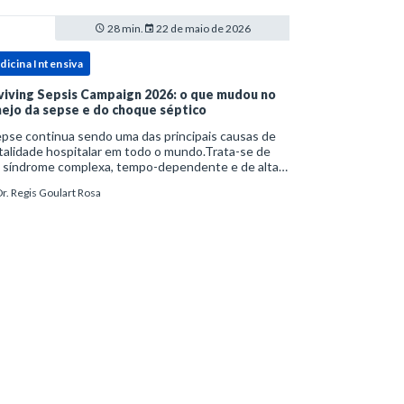
28 min.
22 de maio de 2026
dicina Intensiva
viving Sepsis Campaign 2026: o que mudou no
ejo da sepse e do choque séptico
pse continua sendo uma das principais causas de
alidade hospitalar em todo o mundo.Trata-se de
 síndrome complexa, tempo-dependente e de alta
bimortalidade, cujo reconhecimento precoce e
r. Regis Goulart Rosa
ejo estruturado são determinantes para o desfe