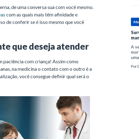
interna, de uma conversa sua com você mesmo.
eas
com as quais mais têm afinidade e
so de conferir se é isso mesmo que você
Me
Sur
man
ente que deseja atender
A se
mort
uma
em paciência com criança! Assim como
mor
Por
D
man
anas, na medicina o contato com o outro é a
lização, você consegue definir qual será o