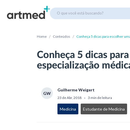
O que você está buscando?
/
/
Home
Conteúdos
Conheça 5 dicas para escolher um
Conheça 5 dicas para
especialização médic
Guilherme Weigert
GW
23 de Abr, 2018
3 min de leitura
•
Medicina
Estudante de Medicina