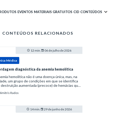
PRODUTOS
EVENTOS
MATERIAIS GRATUITOS
CID
CONTEÚDOS
CONTEÚDOS RELACIONADOS
12 min.
06 de julho de 2026
nica Médica
rdagem diagnóstica da anemia hemolítica
emia hemolítica não é uma doença única, mas, na
ade, um grupo de condições em que se identifica
 destruição aumentada (precoce) de hemácias que
era a capacidade compensatória da medula
Dimitris Rados
a.Como a vida média normal da hemácia é de apro
14 min.
29 de junho de 2026