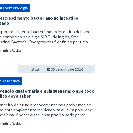
stroenterologia
ercrescimento bacteriano no intestino
gado
upercrescimento bacteriano no intestino delgado
s conhecido pela sigla SIBO, do inglês, Small
stinal Bacterial Overgrowth) é definido por uma
lação bacteriana excessiva. rata-se de uma forma
Dimitris Rados
cífica de disbiose do trato digestivo. P
16 min.
03 de junho de 2026
nica Médica
venção quaternária e quinquenária: o que todo
ico deve saber
onceito de atuar precocemente nos problemas de
e está amplamente inculcado na cultura popular e
edicina. Apesar disso, essa prática pode gerar
lemas por si só. Excesso de diagnósticos e de
Dimitris Rados
tamentos podem advir de prevenção excessiva