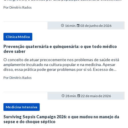
rata-se de uma forma específica de disbiose do trato digestivo. P
Por
Dimitris Rados
16 min.
03 de junho de 2026
Clínica Médica
Prevenção quaternária e quinquenária: o que todo médico
deve saber
O conceito de atuar precocemente nos problemas de saúde está
amplamente inculcado na cultura popular e na medicina. Apesar
disso, essa prática pode gerar problemas por si só. Excesso de
diagnósticos e de tratamentos podem advir de prevenção excessiva
Por
Dimitris Rados
28 min.
22 de maio de 2026
Medicina Intensiva
Surviving Sepsis Campaign 2026: o que mudou no manejo da
sepse e do choque séptico