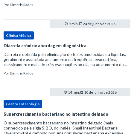
considerada uma manifestação dentro do espectro da doença do
Por
Dimitris Rados
refluxo gastr
9 min.
24 de junho de 2026
Clínica Médica
Diarreia crônica: abordagem diagnóstica
Diarreia é definida pela eliminação de fezes amolecidas ou líquidas,
geralmente associada ao aumento da frequência evacuatória,
classicamente mais de três evacuações ao dia, ou ao aumento do
volume fecal.Na prática, a consistência das fezes costuma s
Por
Dimitris Rados
14 min.
10 de junho de 2026
Gastroenterologia
Supercrescimento bacteriano no intestino delgado
O supercrescimento bacteriano no intestino delgado (mais
conhecido pela sigla SIBO, do inglês, Small Intestinal Bacterial
Overgrowth) é definido por uma população bacteriana excessiva.