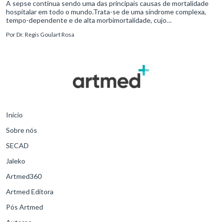
A sepse continua sendo uma das principais causas de mortalidade
hospitalar em todo o mundo.Trata-se de uma síndrome complexa,
tempo-dependente e de alta morbimortalidade, cujo
reconhecimento precoce e manejo estruturado são determinantes
Por
Dr. Regis Goulart Rosa
para o desfe
Início
Sobre nós
SECAD
Jaleko
Artmed360
Artmed Editora
Pós Artmed