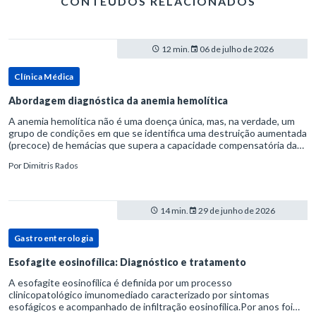
CONTEÚDOS RELACIONADOS
12 min.
06 de julho de 2026
Clínica Médica
Abordagem diagnóstica da anemia hemolítica
A anemia hemolítica não é uma doença única, mas, na verdade, um
grupo de condições em que se identifica uma destruição aumentada
(precoce) de hemácias que supera a capacidade compensatória da
medula óssea.Como a vida média normal da hemácia é de apro
Por
Dimitris Rados
14 min.
29 de junho de 2026
Gastroenterologia
Esofagite eosinofílica: Diagnóstico e tratamento
A esofagite eosinofílica é definida por um processo
clinicopatológico imunomediado caracterizado por sintomas
esofágicos e acompanhado de infiltração eosinofílica.Por anos foi