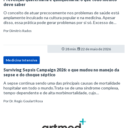
deve saber
O conceito de atuar precocemente nos problemas de saúde está
amplamente inculcado na cultura popular e na medicina. Apesar
disso, essa prática pode gerar problemas por si só. Excesso de
diagnósticos e de tratamentos podem advir de prevenção excessiva
Por
Dimitris Rados
28 min.
22 de maio de 2026
Medicina Intensiva
Surviving Sepsis Campaign 2026: o que mudou no manejo da
sepse e do choque séptico
A sepse continua sendo uma das principais causas de mortalidade
hospitalar em todo o mundo.Trata-se de uma síndrome complexa,
tempo-dependente e de alta morbimortalidade, cujo
reconhecimento precoce e manejo estruturado são determinantes
Por
Dr. Regis Goulart Rosa
para o desfe