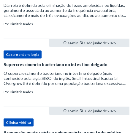
Diarreia é definida pela eliminação de fezes amolecidas ou líquidas,
geralmente associada ao aumento da frequência evacuatória,
classicamente mais de três evacuações ao dia, ou ao aumento do
volume fecal.Na prática, a consistência das fezes costuma s
Por
Dimitris Rados
14 min.
10 de junho de 2026
Gastroenterologia
Supercrescimento bacteriano no intestino delgado
O supercrescimento bacteriano no intestino delgado (mais
conhecido pela sigla SIBO, do inglês, Small Intestinal Bacterial
Overgrowth) é definido por uma população bacteriana excessiva.
rata-se de uma forma específica de disbiose do trato digestivo. P
Por
Dimitris Rados
16 min.
03 de junho de 2026
Clínica Médica
Prevenção quaternária e quinquenária: o que todo médico