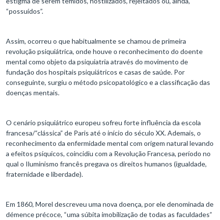
estigma de serem temidos, hostilizados, rejeitados ou, ainda,
“possuídos”.
Assim, ocorreu o que habitualmente se chamou de primeira
revolução psiquiátrica, onde houve o reconhecimento do doente
mental como objeto da psiquiatria através do movimento de
fundação dos hospitais psiquiátricos e casas de saúde. Por
conseguinte, surgiu o método psicopatológico e a classificação das
doenças mentais.
O cenário psiquiátrico europeu sofreu forte influência da escola
francesa/“clássica” de Paris até o início do século XX. Ademais, o
reconhecimento da enfermidade mental com origem natural levando
a efeitos psíquicos, coincidiu com a Revolução Francesa, período no
qual o Iluminismo francês pregava os direitos humanos (igualdade,
fraternidade e liberdade).
Em 1860, Morel descreveu uma nova doença, por ele denominada de
démence précoce, “uma súbita imobilização de todas as faculdades”