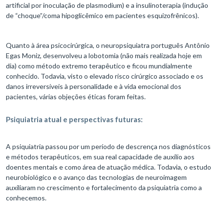
artificial por inoculação de plasmodium) e a insulinoterapia (indução
de “choque”/coma hipoglicêmico em pacientes esquizofrênicos).
Quanto à área psicocirúrgica, o neuropsiquiatra português Antônio
Egas Moniz, desenvolveu a lobotomia (não mais realizada hoje em
dia) como método extremo terapêutico e ficou mundialmente
conhecido. Todavia, visto o elevado risco cirúrgico associado e os
danos irreversíveis à personalidade e à vida emocional dos
pacientes, várias objeções éticas foram feitas.
Psiquiatria atual e perspectivas futuras:
A psiquiatria passou por um período de descrença nos diagnósticos
e métodos terapêuticos, em sua real capacidade de auxílio aos
doentes mentais e como área de atuação médica. Todavia, o estudo
neurobiológico e o avanço das tecnologias de neuroimagem
auxiliaram no crescimento e fortalecimento da psiquiatria como a
conhecemos.