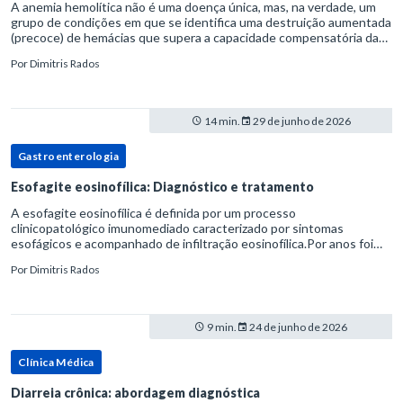
A anemia hemolítica não é uma doença única, mas, na verdade, um
grupo de condições em que se identifica uma destruição aumentada
(precoce) de hemácias que supera a capacidade compensatória da
medula óssea.Como a vida média normal da hemácia é de apro
Por
Dimitris Rados
14 min.
29 de junho de 2026
Gastroenterologia
Esofagite eosinofílica: Diagnóstico e tratamento
A esofagite eosinofílica é definida por um processo
clinicopatológico imunomediado caracterizado por sintomas
esofágicos e acompanhado de infiltração eosinofílica.Por anos foi
considerada uma manifestação dentro do espectro da doença do
Por
Dimitris Rados
refluxo gastr
9 min.
24 de junho de 2026
Clínica Médica
Diarreia crônica: abordagem diagnóstica