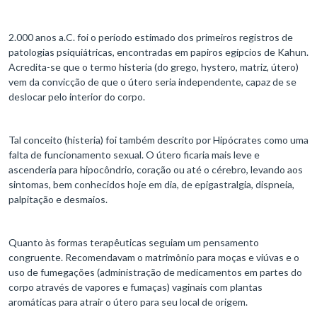
2.000 anos a.C. foi o período estimado dos primeiros registros de
patologias psiquiátricas, encontradas em papiros egípcios de Kahun.
Acredita-se que o termo histeria (do grego, hystero, matriz, útero)
vem da convicção de que o útero seria independente, capaz de se
deslocar pelo interior do corpo.
Tal conceito (histeria) foi também descrito por Hipócrates como uma
falta de funcionamento sexual. O útero ficaria mais leve e
ascenderia para hipocôndrio, coração ou até o cérebro, levando aos
sintomas, bem conhecidos hoje em dia, de epigastralgia, dispneia,
palpitação e desmaios.
Quanto às formas terapêuticas seguiam um pensamento
congruente. Recomendavam o matrimônio para moças e viúvas e o
uso de fumegações (administração de medicamentos em partes do
corpo através de vapores e fumaças) vaginais com plantas
aromáticas para atrair o útero para seu local de origem.