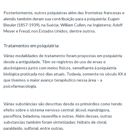
Posteriormente, outros psiquiatras além das fronteiras francesas e
alemãs também deram sua contribuição para a psiquiatria: Eugen
Bleuler (1857-1939), na Suécia; William Cullen, na Inglaterra; Adolf
Meyer e Freud, nos Estados Unidos; dentre outros.
Tratamentos em psiquiatria:
Várias modalidades de tratamento foram propostas em psiquiatria
desde a antiguidade. Têm-se registros do uso de ervas e
alucinógenos junto com meios físicos, semelhante à psiquiatria
biológica praticada nos dias atuais. Todavia, somente no século XX é
que tivemos o maior avanço terapêutico nessa área – a
psicofarmacologia.
Várias substâncias são descritas desde os primórdios como tendo
efeito sobre o sistema nervoso central: álcool, mandrágora,
passiflora, beladona, rauwolfia e outras. Além dessas, outras
substancias também foram sintetizadas: hidrato de cloral,
paraldeído, sulfonal, entre outras.