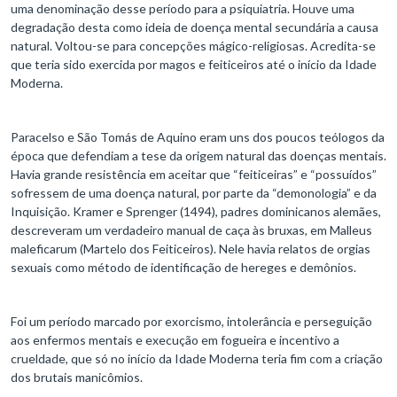
uma denominação desse período para a psiquiatria. Houve uma
degradação desta como ideia de doença mental secundária a causa
natural. Voltou-se para concepções mágico-religiosas. Acredita-se
que teria sido exercida por magos e feiticeiros até o início da Idade
Moderna.
Paracelso e São Tomás de Aquino eram uns dos poucos teólogos da
época que defendiam a tese da origem natural das doenças mentais.
Havia grande resistência em aceitar que “feiticeiras” e “possuídos”
sofressem de uma doença natural, por parte da “demonologia” e da
Inquisição. Kramer e Sprenger (1494), padres dominicanos alemães,
descreveram um verdadeiro manual de caça às bruxas, em Malleus
maleficarum (Martelo dos Feiticeiros). Nele havia relatos de orgias
sexuais como método de identificação de hereges e demônios.
Foi um período marcado por exorcismo, intolerância e perseguição
aos enfermos mentais e execução em fogueira e incentivo a
crueldade, que só no início da Idade Moderna teria fim com a criação
dos brutais manicômios.