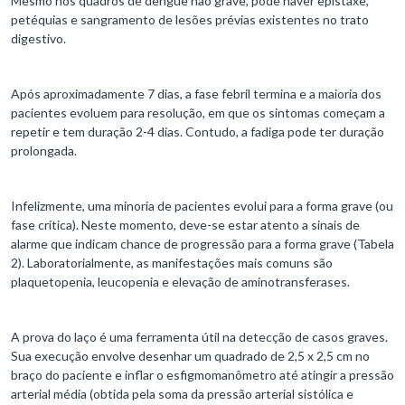
Mesmo nos quadros de dengue não grave, pode haver epistaxe,
petéquias e sangramento de lesões prévias existentes no trato
digestivo.
Após aproximadamente 7 dias, a fase febril termina e a maioria dos
pacientes evoluem para resolução, em que os sintomas começam a
repetir e tem duração 2-4 dias. Contudo, a fadiga pode ter duração
prolongada.
Infelizmente, uma minoria de pacientes evolui para a forma grave (ou
fase crítica). Neste momento, deve-se estar atento a sinais de
alarme que indicam chance de progressão para a forma grave (Tabela
2). Laboratorialmente, as manifestações mais comuns são
plaquetopenia, leucopenia e elevação de aminotransferases.
A prova do laço é uma ferramenta útil na detecção de casos graves.
Sua execução envolve desenhar um quadrado de 2,5 x 2,5 cm no
braço do paciente e inflar o esfigmomanômetro até atingir a pressão
arterial média (obtida pela soma da pressão arterial sistólica e