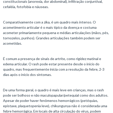
constitucionais (anorexia, dor abdominal), infiltração conjuntival,
cefaléia, fotofobia e náuseas.
Comparativamente com a zika, é um quadro mais intenso. O
acometimento articular é o mais típico da doença e costuma
acometer primariamente pequena e médias articulações (mãos, pés,
tornozelos, punhos). Grandes articulações também podem ser
acometidas.
É comum a presença de sinais de artrite, como rigidez matinal e
edema articular. O rash pode estar presente desde o início do
quadro, mas frequentemente inicia com a resolução da febre, 2-3
dias após o início dos sintomas.
De uma forma geral, o quadro é mais leve em crianças, mas o rash
pode ser bolhoso e não maculopapular/petequial como dos adultos.
Apesar de poder haver fenômenos hemorrágicos (petéquias,
epistaxe, plaquetopenia leve), chikungunya não é considerada uma
febre hemorrágica. Em locais de alta circulação do vírus, podem