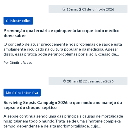
16 min.
03 de junho de 2026
Clínica Médica
Prevenção quaternária e quinquenária: o que todo médico
deve saber
O conceito de atuar precocemente nos problemas de saúde está
amplamente inculcado na cultura popular e na medicina. Apesar
disso, essa prática pode gerar problemas por si só. Excesso de
diagnósticos e de tratamentos podem advir de prevenção excessiva
Por
Dimitris Rados
28 min.
22 de maio de 2026
Medicina Intensiva
Surviving Sepsis Campaign 2026: o que mudou no manejo da
sepse e do choque séptico
A sepse continua sendo uma das principais causas de mortalidade
hospitalar em todo o mundo.Trata-se de uma síndrome complexa,
tempo-dependente e de alta morbimortalidade, cujo
reconhecimento precoce e manejo estruturado são determinantes