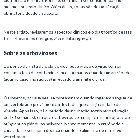
distribuição (urbana). Por isso, costumam ser consideradas no
mesmo contexto clínico. Além disso, todas são de notificação
obrigatória desde a suspeita.
Neste artigo, revisaremos aspectos clínicos e o diagnóstico dessas
três arboviroses (dengue, zika e chikungunya).
Sobre as arboviroses
Do ponto de vista do ciclo de vida, esse grupo de vírus tem em
comum o fato de contaminarem os humanos quando um artrópode
(aqui no caso, mosquitos) infectado transmite o vírus.
Os insetos, por sua vez, se contaminam quando ingerem sangue de
um vertebrado previamente infectado, que esteja em fase de
viremia. Após isso, há o período de incubação extrínseco (duração
de 1-3 semanas), em que o arbovírus se multiplica no artrópode até
atingir suas glândulas salivares. Neste momento, o artrópode é
capaz de disseminar a doença quando se alimenta de um novo
vertebrado.