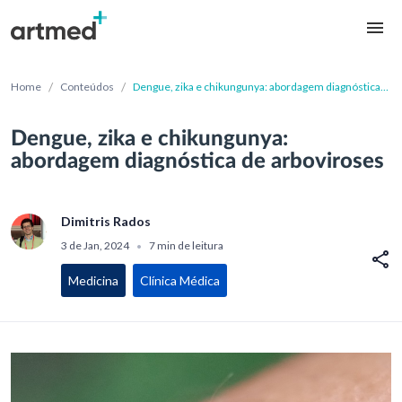
/
/
Home
Conteúdos
Dengue, zika e chikungunya: abordagem diagnóstica
de arboviroses
Dengue, zika e chikungunya:
abordagem diagnóstica de arboviroses
Dimitris Rados
3 de Jan, 2024
7 min de leitura
•
Medicina
Clínica Médica