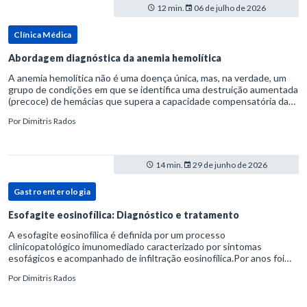
12 min.
06 de julho de 2026
Clínica Médica
Abordagem diagnóstica da anemia hemolítica
A anemia hemolítica não é uma doença única, mas, na verdade, um
grupo de condições em que se identifica uma destruição aumentada
(precoce) de hemácias que supera a capacidade compensatória da
medula óssea.Como a vida média normal da hemácia é de apro
Por
Dimitris Rados
14 min.
29 de junho de 2026
Gastroenterologia
Esofagite eosinofílica: Diagnóstico e tratamento
A esofagite eosinofílica é definida por um processo
clinicopatológico imunomediado caracterizado por sintomas
esofágicos e acompanhado de infiltração eosinofílica.Por anos foi
considerada uma manifestação dentro do espectro da doença do
Por
Dimitris Rados
refluxo gastr