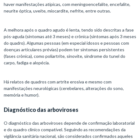
haver manifestações atípicas, com meningoencefalite, encefalite,
neurite óptica, uveíte, miocardite, nefrite, entre outras.
A melhora após o quadro agudo é lenta, tendo sido descritas a fase
pós-aguda (sintomas até 3 meses) e crônica (sintomas após 3 meses
do quadro). Algumas pessoas (em especial idosos e pessoas com
doenças articulares prévias) podem ter sintomas persistentes
(fases crônica), como poliartrite, sinovite, síndrome do tunel do
carpo, fadiga e alopécia.
Há relatos de quadros com artrite erosiva e mesmo com
manifestações neurológicas (cerebelares, alterações do sono,
memória e humor).
Diagnóstico das arboviroses
O diagnóstico das arboviroses depende de confirmação laboratorial
e do quadro clínico compatível. Seguindo as recomendações da
vigilância sanitária nacional, são considerados confirmados aqueles