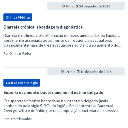
9 min.
24 de junho de 2026
Clínica Médica
Diarreia crônica: abordagem diagnóstica
Diarreia é definida pela eliminação de fezes amolecidas ou líquidas,
geralmente associada ao aumento da frequência evacuatória,
classicamente mais de três evacuações ao dia, ou ao aumento do
volume fecal.Na prática, a consistência das fezes costuma s
Por
Dimitris Rados
14 min.
10 de junho de 2026
Gastroenterologia
Supercrescimento bacteriano no intestino delgado
O supercrescimento bacteriano no intestino delgado (mais
conhecido pela sigla SIBO, do inglês, Small Intestinal Bacterial
Overgrowth) é definido por uma população bacteriana excessiva.
rata-se de uma forma específica de disbiose do trato digestivo. P
Por
Dimitris Rados